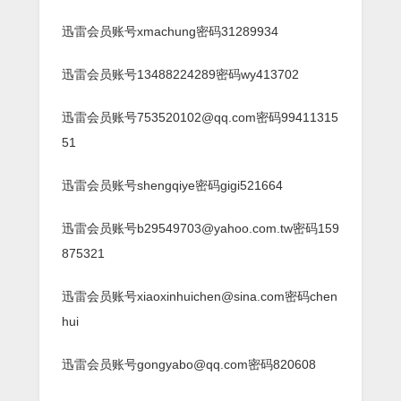
迅雷会员账号xmachung密码31289934
迅雷会员账号13488224289密码wy413702
迅雷会员账号753520102@qq.com密码99411315
51
迅雷会员账号shengqiye密码gigi521664
迅雷会员账号b29549703@yahoo.com.tw密码159
875321
迅雷会员账号xiaoxinhuichen@sina.com密码chen
hui
迅雷会员账号gongyabo@qq.com密码820608