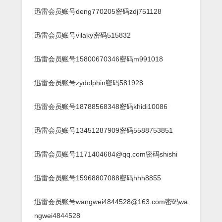
迅雷会员账号deng770205密码zdj751128
迅雷会员账号vilaky密码515832
迅雷会员账号15800670346密码m991018
迅雷会员账号zydolphin密码581928
迅雷会员账号18788568348密码khidi10086
迅雷会员账号13451287909密码5588753851
迅雷会员账号1171404684@qq.com密码shishi
迅雷会员账号15968807088密码hhh8855
迅雷会员账号wangwei4844528@163.com密码wa
ngwei4844528