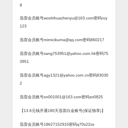
g
迅雷会员账号woshihuazhenyu@163.com密码roy
123
迅雷会员账号mimicikuma@qq.com密码860217
迅雷会员账号sang753951@yahoo.com.hk密码75
3951
迅雷会员账号agy1321@yahoo.com.cn密码83030
2
迅雷会员账号sn001001@163.com密码sn0825
【13.6元钱开通180天迅雷白金账号(保证独享)】
迅雷会员账号18627152915密码q70s22ss