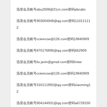
迅雷会员账号abu2008@21cn.com密码abcabc
迅雷会员账号903004948@qq.com密码11011111
2
迅雷会员账号cciemcse@126.com密码19840909
迅雷会员账号870176896@qq.com密码662909
迅雷会员账号liu.javin@gmail.com密码firstar
迅雷会员账号cciemcse@126.com密码19840909
迅雷会员账号316111892@qq.com密码xiaoming1
2
迅雷会员账号904144931@qq.com密码a6728150