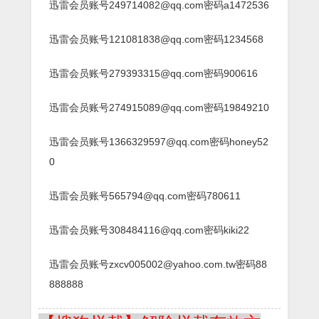
迅雷会员账号249714082@qq.com密码a1472536
迅雷会员账号121081838@qq.com密码1234568
迅雷会员账号279393315@qq.com密码900616
迅雷会员账号274915089@qq.com密码19849210
迅雷会员账号1366329597@qq.com密码honey52
0
迅雷会员账号565794@qq.com密码780611
迅雷会员账号308484116@qq.com密码kiki22
迅雷会员账号zxcv005002@yahoo.com.tw密码88
888888