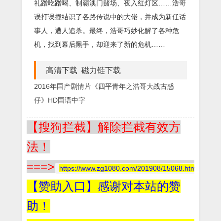
礼蹭吃蹭喝、制霸澳门赌场、夜入红灯区……浩哥
误打误撞结识了各路传说中的大佬，并成为新任话
事人，遭人追杀。最终，浩哥巧妙化解了各种危
机，找到幕后黑手，却迎来了新的危机……
高清下载 磁力链下载
2016年国产剧情片《四平青年之浩哥大战古惑
仔》HD国语中字
【搜狗拦截】解除拦截有效方
法！
===>
https://www.zg1080.com/201908/15068.html
【赞助入口】感谢对本站的赞
助！