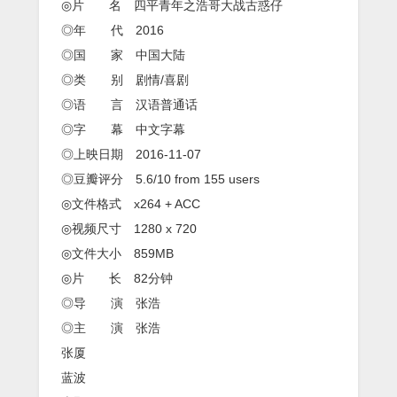
◎片 名 四平青年之浩哥大战古惑仔
◎年 代 2016
◎国 家 中国大陆
◎类 别 剧情/喜剧
◎语 言 汉语普通话
◎字 幕 中文字幕
◎上映日期 2016-11-07
◎豆瓣评分 5.6/10 from 155 users
◎文件格式 x264 + ACC
◎视频尺寸 1280 x 720
◎文件大小 859MB
◎片 长 82分钟
◎导 演 张浩
◎主 演 张浩
张厦
蓝波