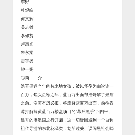
李野
杜煜峰
何文辉
吴志雄
李修贤
卢惠光
朱永棠
雷宇扬
钟一宪
◎简 介
浩哥偶遇当年的苞米地女孩，被以怀孕为由讹诈一
百万，焦头烂额之际，蓝百万出面帮浩哥解了燃眉
之急。浩哥有恩必报，答应替蓝百万出面，前往香
港押解搞黄蓝百万楼盘项目的“幕后黑手”回四平。
浩哥的港澳囧之行开启，这一切皆因遇到一个自称
祖传导游的东北花泽类，划船过关、误闯黑社会葬