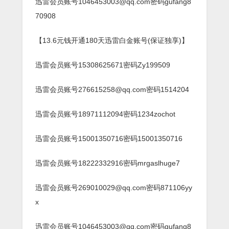
迅雷会员账号1046453003@qq.com密码gufang8
70908
【13.6元钱开通180天迅雷白金账号(保证独享)】
迅雷会员账号15308625671密码Zy199509
迅雷会员账号276615258@qq.com密码1514204
迅雷会员账号18971112094密码1234zochot
迅雷会员账号15001350716密码15001350716
迅雷会员账号18222332916密码mrgaslhuge7
迅雷会员账号269010029@qq.com密码871106yy
x
迅雷会员账号1046453003@qq.com密码gufang8