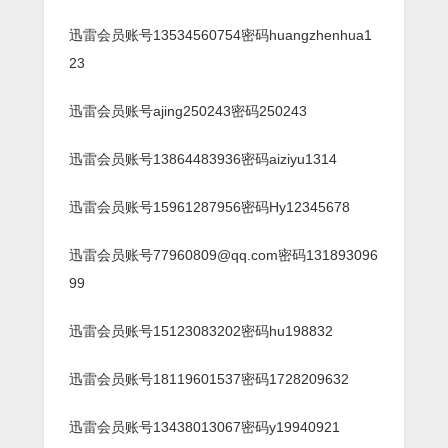
迅雷会员账号13534560754密码huangzhenhua1
23
迅雷会员账号ajing250243密码250243
迅雷会员账号13864483936密码aiziyu1314
迅雷会员账号15961287956密码Hy12345678
迅雷会员账号77960809@qq.com密码131893096
99
迅雷会员账号15123083202密码hu198832
迅雷会员账号18119601537密码1728209632
迅雷会员账号13438013067密码y19940921