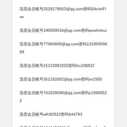
迅雷会员账号2529178663@qq.com密码5ArvinFi
ve
迅雷会员账号190659534@qq.com密码woshishui
迅雷会员账号77960809@qq.com密码131893096
99
迅雷会员账号15123083202密码hu198832
迅雷会员账号351162602@qq.com密码xx1500
迅雷会员账号741839598@qq.com密码z1990052
2
迅雷会员账号wfc82922密码444783