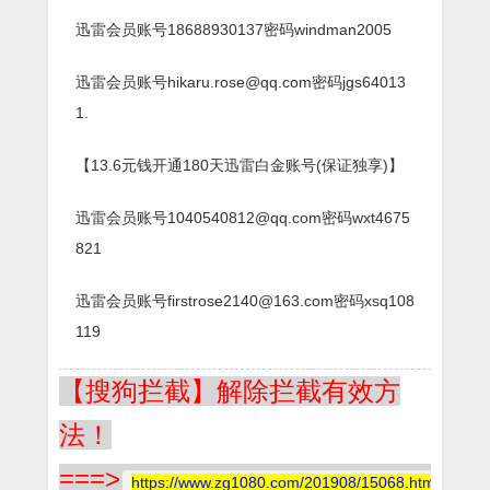
迅雷会员账号18688930137密码windman2005
迅雷会员账号hikaru.rose@qq.com密码jgs64013
1.
【13.6元钱开通180天迅雷白金账号(保证独享)】
迅雷会员账号1040540812@qq.com密码wxt4675
821
迅雷会员账号firstrose2140@163.com密码xsq108
119
【搜狗拦截】解除拦截有效方
法！
===>
https://www.zg1080.com/201908/15068.html