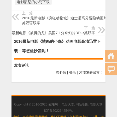
电影愤怒的小鸟下载
上一篇
2016最新电影《疯狂动物城》迪士尼高分冒险动画片BD国
英双语双字
下一篇
2016最新电影《彼得的龙》美国7.1分奇幻片BD中英双字
2016最新电影《愤怒的小鸟》动画电影高清迅雷下
载：等您坐沙发呢！
发表评论
您必须
[ 登录 ]
才能发表留言！
Copyright © 2016-2026
云端网
电影天堂
.
网站地图
.
电影天堂
.
ICP备202264254号
.
声明：本站为资讯类网站，我们不提供任何影视的上传、下载、存