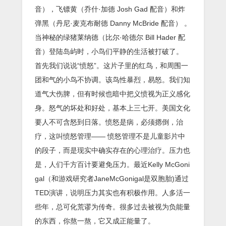
音），飞镖黄（乔什·加德 Josh Gad 配音）和炸
弹黑（丹尼·麦克布耐德 Danny McBride 配音） 。
当神秘的绿猪莱纳德（比尔·哈德尔 Bill Hader 配
音）登陆岛屿时，小鸟们平静的生活被打破了。
首先我们说说“愤怒”。这片子里的红鸟，和周围一
团和气的小鸟不协调。该鸟性暴烈，易怒。我们知
道气大伤脾，但有时候也暗中把义愤视为正义感化
身。怒气的坏处和好处，基本上三七开。美国文化
要人不可含怒到日落。愤怒是病，必须摁倒，治
疗，这叫愤怒管理—— 愤怒管理不是儿童影片中
的段子，而是现实中确实存在的心理治疗。压力也
是，人们千方百计要避免压力。最近Kelly McGoni
gal（和游戏研究者JaneMcGonigal是双胞胎)通过
TED演讲，说明压力其实也有积极作用。人多活一
些年，总可化荒谬为传奇。很多过去被视为负能量
的东西，你熬一熬，它又成正能量了。