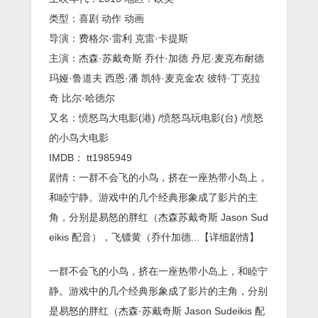
类型：喜剧 动作 动画
导演：费格尔·雷利 克雷·卡提斯
主演：杰森·苏戴奇斯 乔什·加德 丹尼·麦克布耐德
玛娅·鲁道夫 西恩·潘 凯特·麦克金农 彼特·丁克拉
奇 比尔·哈德尔
又名：愤怒鸟大电影(港) /愤怒鸟玩电影(台) /愤怒
的小鸟大电影
IMDB： tt1985949
剧情：一群不会飞的小鸟，挤在一座热带小岛上，
和睦宁静。游戏中的几个经典形象成了影片的主
角，分别是易怒的胖红（杰森苏戴奇斯 Jason Sud
eikis 配音），飞镖黄（乔什加德...【详细剧情】
一群不会飞的小鸟，挤在一座热带小岛上，和睦宁
静。游戏中的几个经典形象成了影片的主角，分别
是易怒的胖红（杰森·苏戴奇斯 Jason Sudeikis 配