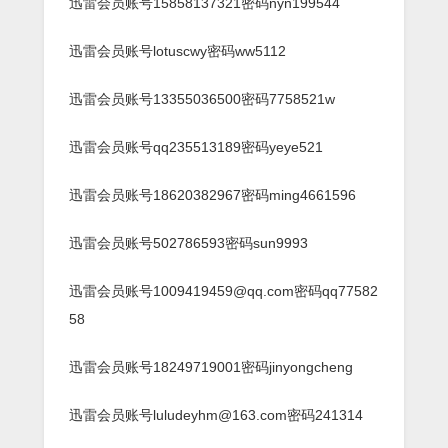
迅雷会员账号15858137321密码nyn199544
迅雷会员账号lotuscwy密码ww5112
迅雷会员账号13355036500密码7758521w
迅雷会员账号qq235513189密码yeye521
迅雷会员账号18620382967密码ming4661596
迅雷会员账号502786593密码sun9993
迅雷会员账号1009419459@qq.com密码qq77582
58
迅雷会员账号18249719001密码jinyongcheng
迅雷会员账号luludeyhm@163.com密码241314