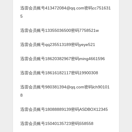
迅雷会员账号413472084@qq.com密码cc751631
5
迅雷会员账号13355036500密码7758521w
迅雷会员账号qq235513189密码yeye521
迅雷会员账号18620382967密码ming4661596
迅雷会员账号18616182117密码19900308
迅雷会员账号980381394@qq.com密码lch90101
8
迅雷会员账号18088889139密码ASDBOX12345
迅雷会员账号15040135723密码558558