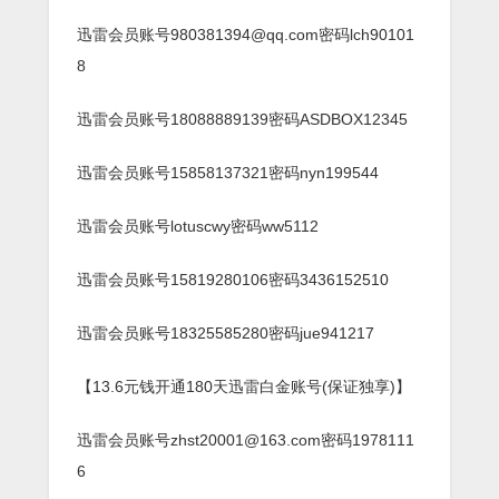
迅雷会员账号980381394@qq.com密码lch90101
8
迅雷会员账号18088889139密码ASDBOX12345
迅雷会员账号15858137321密码nyn199544
迅雷会员账号lotuscwy密码ww5112
迅雷会员账号15819280106密码3436152510
迅雷会员账号18325585280密码jue941217
【13.6元钱开通180天迅雷白金账号(保证独享)】
迅雷会员账号zhst20001@163.com密码1978111
6