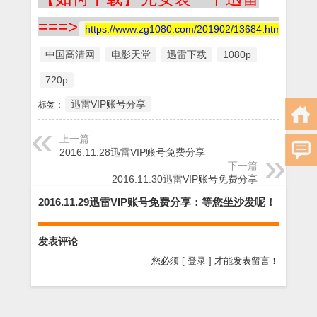
===>
https://www.zg1080.com/201902/13684.html
中国高清网
电影天堂
迅雷下载
1080p
720p
迅雷VIP账号分享
标签：
上一篇
2016.11.28迅雷VIP账号免费分享
下一篇
2016.11.30迅雷VIP账号免费分享
2016.11.29迅雷VIP账号免费分享：等您坐沙发呢！
发表评论
您必须
[ 登录 ]
才能发表留言！