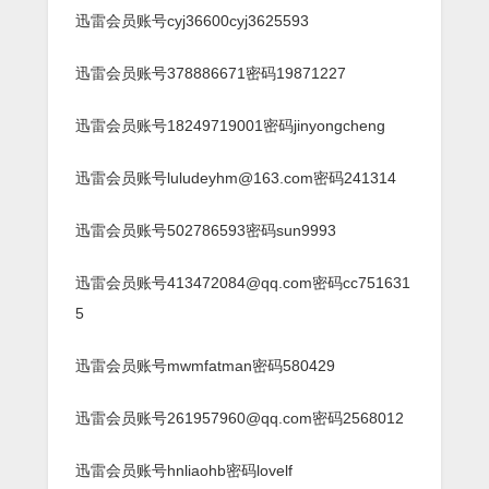
迅雷会员账号cyj36600cyj3625593
迅雷会员账号378886671密码19871227
迅雷会员账号18249719001密码jinyongcheng
迅雷会员账号luludeyhm@163.com密码241314
迅雷会员账号502786593密码sun9993
迅雷会员账号413472084@qq.com密码cc751631
5
迅雷会员账号mwmfatman密码580429
迅雷会员账号261957960@qq.com密码2568012
迅雷会员账号hnliaohb密码lovelf