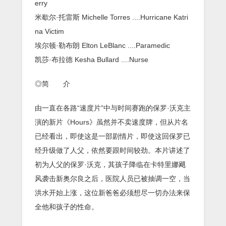
erry
米歇尔·托雷斯 Michelle Torres ....Hurricane Katri
na Victim
埃尔顿·勒布朗 Elton LeBlanc ....Paramedic
凯莎·布拉德 Kesha Bullard ....Nurse
◎简 介
由一直在各路“速度片”中与时间赛跑的保罗·沃克主
演的新片《Hours》虽然并不卖速度牌，但从片名
已经看出，即使这是一部剧情片，即使这回保罗已
经升级做了人父，依然要跟时间较劲。本片讲述了
初为人父的保罗·沃克，其孩子降临在卡特里娜飓
风袭击新奥尔良之后，医院人员已被抽调一空，当
洪水开始上涨，这位新爸爸必须想尽一切办法来保
全他和孩子的性命。