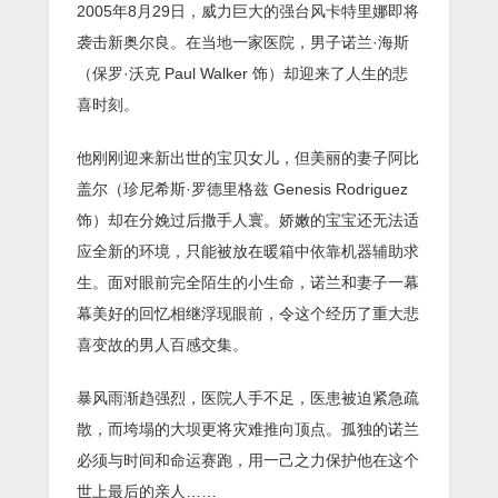
2005年8月29日，威力巨大的强台风卡特里娜即将
袭击新奥尔良。在当地一家医院，男子诺兰·海斯
（保罗·沃克 Paul Walker 饰）却迎来了人生的悲
喜时刻。
他刚刚迎来新出世的宝贝女儿，但美丽的妻子阿比
盖尔（珍尼希斯·罗德里格兹 Genesis Rodriguez
饰）却在分娩过后撒手人寰。娇嫩的宝宝还无法适
应全新的环境，只能被放在暖箱中依靠机器辅助求
生。面对眼前完全陌生的小生命，诺兰和妻子一幕
幕美好的回忆相继浮现眼前，令这个经历了重大悲
喜变故的男人百感交集。
暴风雨渐趋强烈，医院人手不足，医患被迫紧急疏
散，而垮塌的大坝更将灾难推向顶点。孤独的诺兰
必须与时间和命运赛跑，用一己之力保护他在这个
世上最后的亲人……