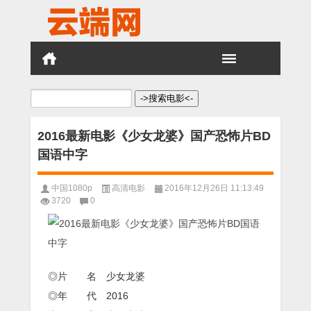
搜
索：
2016最新电影《少女龙婆》国产恐怖片BD
国语中字
中国1080p
高清电影
2016年12月26日 11:13:49
3720
0
◎片 名 少女龙婆
◎年 代 2016