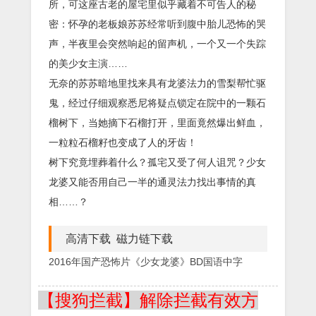
所，可这座古老的屋宅里似乎藏着不可告人的秘
密：怀孕的老板娘苏苏经常听到腹中胎儿恐怖的哭
声，半夜里会突然响起的留声机，一个又一个失踪
的美少女主演……
无奈的苏苏暗地里找来具有龙婆法力的雪梨帮忙驱
鬼，经过仔细观察悉尼将疑点锁定在院中的一颗石
榴树下，当她摘下石榴打开，里面竟然爆出鲜血，
一粒粒石榴籽也变成了人的牙齿！
树下究竟埋葬着什么？孤宅又受了何人诅咒？少女
龙婆又能否用自己一半的通灵法力找出事情的真
相……？
高清下载 磁力链下载
2016年国产恐怖片《少女龙婆》BD国语中字
【搜狗拦截】解除拦截有效方