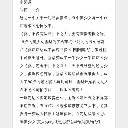
谢爕隽
◎简 介
这是一个关于一对通灵搭档，五个美少女与一个旅
店老板的恐怖故事。
龙婆，不仅有沟通阴阳之力，更有震慑鬼怪之能。
19岁的美少女雪梨为了给车祸中死去的男友招魂，
和龙婆奶奶达成了灵魂互换的“阴阳契约”，但过程
中却横出意外。雪梨变成了一半少女一半奶奶的少
女龙婆，游走于阴阳之间！白天阳气旺盛时还是少
女，但当夜色笼罩，雪梨的容貌就会逐渐褪去，成
为了90岁的老太婆！与此同时，雪梨开始看见别人
看不见的可怕东西——周围的鬼魂！
一座海边的孤宅废弃已久，附近的渔民视之不祥都
不愿靠近，直到精明的老板娘苏苏将它买下，将其
摇身一变成为怀旧主题度假屋。在海边取景的“沙
滩美少女”真人秀剧组更是将这里作为演员的住