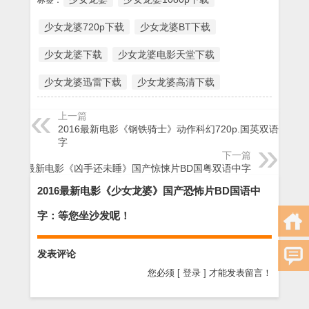
少女龙婆720p下载
少女龙婆BT下载
少女龙婆下载
少女龙婆电影天堂下载
少女龙婆迅雷下载
少女龙婆高清下载
上一篇
2016最新电影《钢铁骑士》动作科幻720p.国英双语.HD中
字
下一篇
2016最新电影《凶手还未睡》国产惊悚片BD国粤双语中字
2016最新电影《少女龙婆》国产恐怖片BD国语中
字：等您坐沙发呢！
发表评论
您必须
[ 登录 ]
才能发表留言！