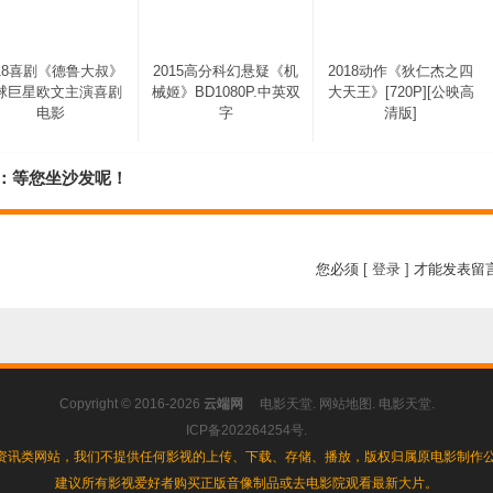
018喜剧《德鲁大叔》
2015高分科幻悬疑《机
2018动作《狄仁杰之四
球巨星欧文主演喜剧
械姬》BD1080P.中英双
大天王》[720P][公映高
电影
字
清版]
人：等您坐沙发呢！
您必须
[ 登录 ]
才能发表留
Copyright © 2016-2026
云端网
电影天堂
.
网站地图
.
电影天堂
.
ICP备202264254号
.
资讯类网站，我们不提供任何影视的上传、下载、存储、播放，版权归属原电影制作公
建议所有影视爱好者购买正版音像制品或去电影院观看最新大片。