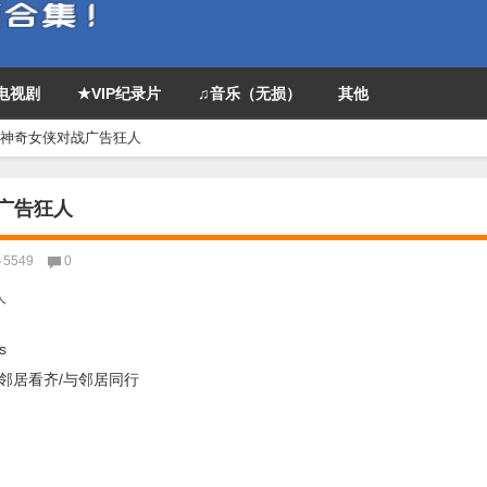
P电视剧
★VIP纪录片
♫音乐（无损）
其他
》神奇女侠对战广告狂人
战广告狂人
5549
0
s
向邻居看齐/与邻居同行