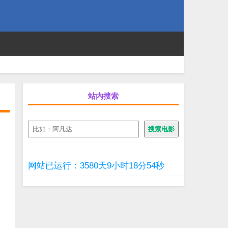
站内搜索
搜
搜索电影
索
网站已运行：3580天9小时18分55秒