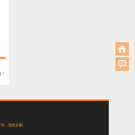
言！
司，侵权必删.