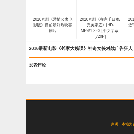
2018喜剧《爱情公寓电
2018喜剧《在家千日难/
2
影版》目前最好热映喜
完美家庭》[HD-
篮
剧片
MP4/1.32G][中文字幕]
[720P]
2016最新电影《邻家大贱谍》神奇女侠对战广告狂
发表评论
2018爱情灾难《惊涛飓
浪》BD1080P.特效中英
双字
声明：本站为