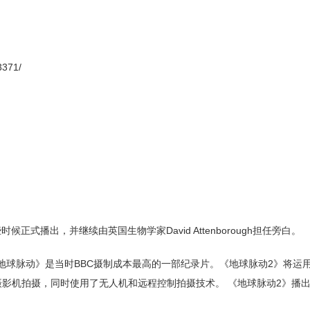
3371/
些时候正式播出，并继续由英国生物学家David Attenborough担任旁白。
《地球脉动》是当时BBC摄制成本最高的一部纪录片。《地球脉动2》将运
摄影机拍摄，同时使用了无人机和远程控制拍摄技术。 《地球脉动2》播