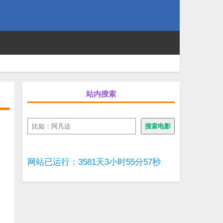
站内搜索
搜
搜索电影
索
网站已运行：3581天3小时55分57秒