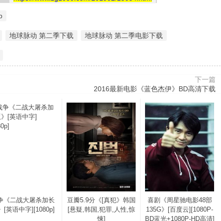
p
地球脉动 第二季下载
地球脉动 第二季电影下载
下一篇
2016最新电影《蓝色杰伊》BD高清下载
争《二战大屠杀加长
豆瓣5.9分《[真犯》韩国
喜剧《周星驰电影48部
[英语中字][1080p]
[悬疑,韩国,犯罪,人性,惊
135G》[百度云][1080P-
悚]
BD蓝光+1080P-HD高清]