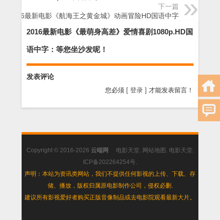
下一篇
2016最新电影《航海王之黄金城》动画冒险HD国语中字
2016最新电影《最萌身高差》爱情喜剧1080p.HD国
语中字：等您坐沙发呢！
发表评论
您必须
[ 登录 ]
才能发表留言！
Copyright © 2016-2026
云端网
电影天堂
.
网站地图
.
电影天堂
.
ICP备202264254号
.
声明：本站为资讯类网站，我们不提供任何影视的上传、下载、存
储、播放，版权归属原电影制作公司，侵权必删.
建议所有影视爱好者购买正版音像制品或去电影院观看最新大片。
.