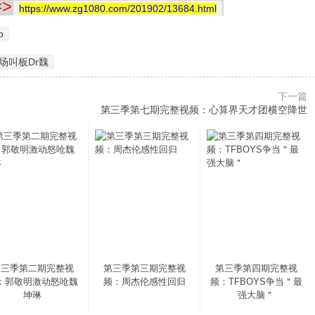
>
https://www.zg1080.com/201902/13684.html
p
场叫板Dr魏
下一篇
第三季第七期完整视频：心算界天才团横空降世
第三季第二期完整视
第三季第三期完整视
第三季第四期完整视
：郭敬明激动怒呛魏
频：周杰伦感性回归
频：TFBOYS争当＂最
坤琳
强大脑＂