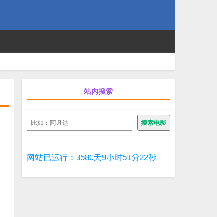
站内搜索
搜
搜索电影
索
网站已运行：3580天9小时51分23秒