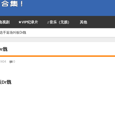
P电视剧
★VIP纪录片
♫音乐（无损）
其他
选手返场叫板Dr魏
r魏
2404
0
Dr魏