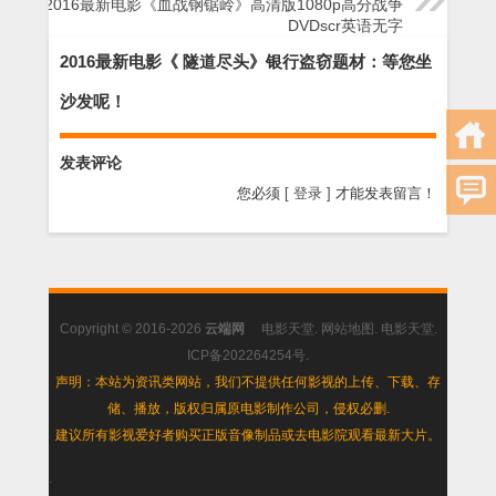
2016最新电影《血战钢锯岭》高清版1080p高分战争
DVDscr英语无字
2016最新电影《 隧道尽头》银行盗窃题材：等您坐
沙发呢！
发表评论
您必须
[ 登录 ]
才能发表留言！
Copyright © 2016-2026
云端网
电影天堂
.
网站地图
.
电影天堂
.
ICP备202264254号
.
声明：本站为资讯类网站，我们不提供任何影视的上传、下载、存
储、播放，版权归属原电影制作公司，侵权必删.
建议所有影视爱好者购买正版音像制品或去电影院观看最新大片。
.