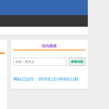
站内搜索
搜
搜索电影
索
网站已运行：3579天12小时9分12秒