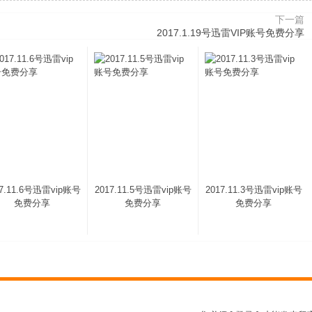
下一篇
2017.1.19号迅雷VIP账号免费分享
17.11.6号迅雷vip账号
2017.11.5号迅雷vip账号
2017.11.3号迅雷vip账号
免费分享
免费分享
免费分享