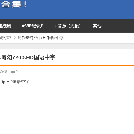
P电视剧
★VIP纪录片
♫音乐（无损）
其他
涅槃重生》动作奇幻720p.HD国语中字
奇幻720p.HD国语中字
3048
0