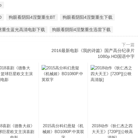
p
D
狗眼看阴阳4涅槃重生BT
狗眼看阴阳4涅槃重生下载
槃重生蓝光高清电影下载
狗眼看阴阳4涅槃重生迅雷下载
下一篇
2016最新电影《我的诗篇》国产高分纪录片
1080p.HD国语中字
018喜剧《德鲁大叔》
2015高分科幻悬疑《机
2018动作《狄仁杰之四
球巨星欧文主演喜剧
械姬》BD1080P.中英双
大天王》[720P][公映高
电影
字
清版]