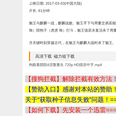
上映日期: 2017-03-03(中国大陆)
片长: 61分钟
魅王与麒麟一战，麒麟战败。魅王手下与周董交易若能
饰）陪狗子（虎虎 饰）打斗，魅王借若水复活杀了周
月关键时刻穿越古代，在魅王与麒麟大战时杀了魅王。
高清下载 磁力链下载
狗眼看阴阳4涅槃重生.720p.HD国语中字.mp4
【搜狗拦截】解除拦截有效方法！=
【赞助入口】感谢对本站的赞助！=
关于“获取种子信息失败”问题！==
【如何下载】先安装一个迅雷===