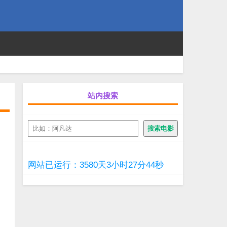
站内搜索
搜
搜索电影
索
网站已运行：3580天3小时27分44秒