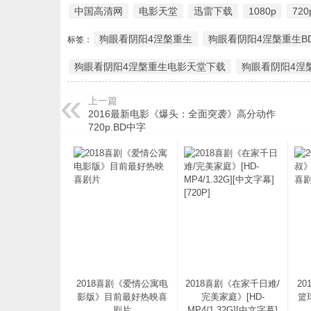
中国高清网
电影天堂
迅雷下载
1080p
720
狗眼看阴阳4涅槃重生
狗眼看阴阳4涅槃重生B
标签：
狗眼看阴阳4涅槃重生电影天堂下载
狗眼看阴阳4涅
上一篇
2016最新电影《爆头：全面突袭》高分动作
720p.BD中字
2018喜剧《爱情公寓电
2018喜剧《在家千日难/
2
影版》目前最好热映喜
完美家庭》[HD-
篮
剧片
MP4/1.32G][中文字幕]