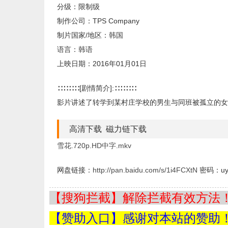
分级：限制级
制作公司：TPS Company
制片国家/地区：韩国
语言：韩语
上映日期：2016年01月01日
∷∷∷∷[剧情简介]:∷∷∷∷
影片讲述了转学到某村庄学校的男生与同班被孤立的女
高清下载 磁力链下载
雪花.720p.HD中字.mkv
网盘链接：
http://pan.baidu.com/s/1i4FCXtN
密码：uy
【搜狗拦截】解除拦截有效方法！=
【赞助入口】感谢对本站的赞助！=