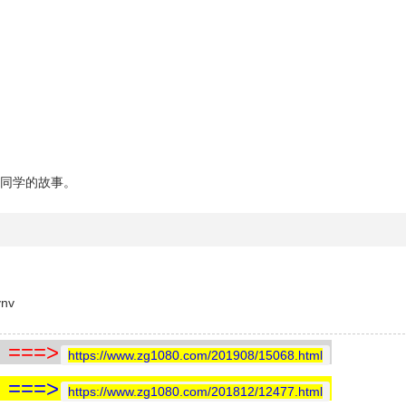
同学的故事。
nv
==>
https://www.zg1080.com/201908/15068.html
==>
https://www.zg1080.com/201812/12477.html