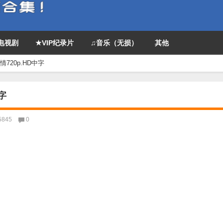
P电视剧
★VIP纪录片
♫音乐（无损）
其他
720p.HD中字
字
5845
0