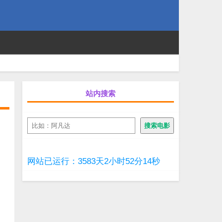
站内搜索
搜
搜索电影
索
网站已运行：3583天2小时52分14秒