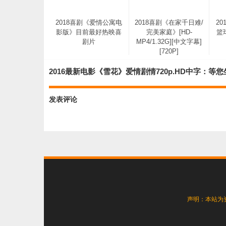
2018喜剧《爱情公寓电
2018喜剧《在家千日难/
2
影版》目前最好热映喜
完美家庭》[HD-
篮
剧片
MP4/1.32G][中文字幕]
[720P]
2016最新电影《雪花》爱情剧情720p.HD中字：等
发表评论
2018爱情灾难《惊涛飓
浪》BD1080P.特效中英
双字
声明：本站为