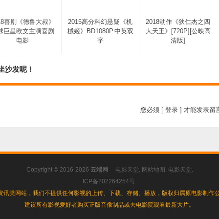
018喜剧《德鲁大叔》
2015高分科幻悬疑《机
2018动作《狄仁杰之四
球巨星欧文主演喜剧
械姬》BD1080P.中英双
大天王》[720P][公映高
电影
字
清版]
您坐沙发呢！
您必须
[ 登录 ]
才能发表留
Copyright © 2016-2026
云端网
电影天堂
.
网站地图
.
电影天堂
.
ICP备202264254号
.
资讯类网站，我们不提供任何影视的上传、下载、存储、播放，版权归属原电影制作公
建议所有影视爱好者购买正版音像制品或去电影院观看最新大片。