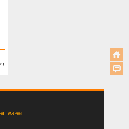
言！
司，侵权必删.