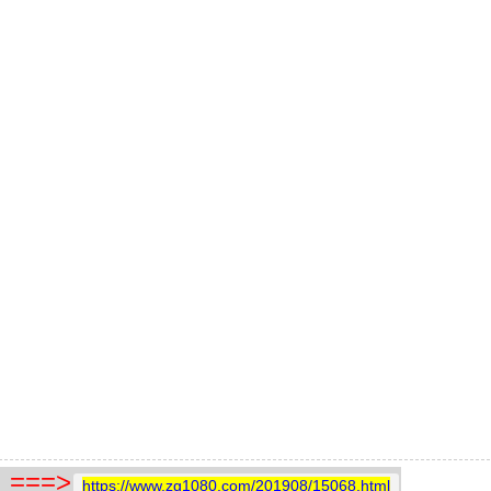
==>
https://www.zg1080.com/201908/15068.html