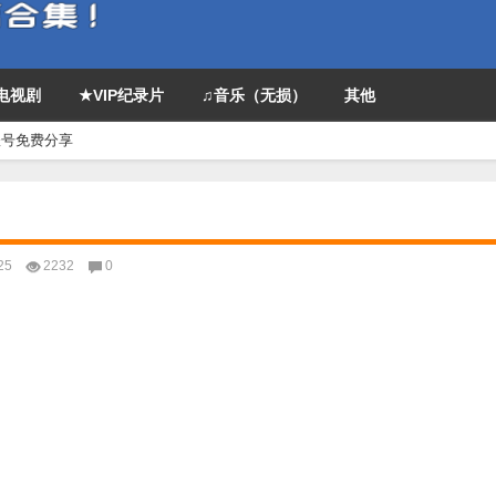
P电视剧
★VIP纪录片
♫音乐（无损）
其他
P账号免费分享
25
2232
0