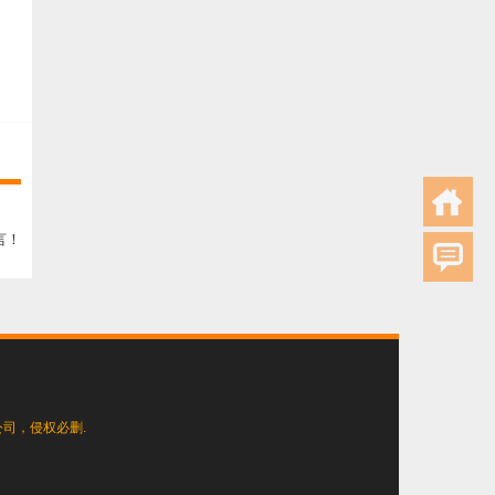
言！
司，侵权必删.