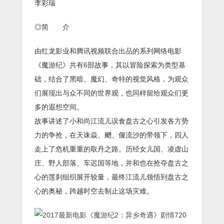
李彩瑞
◎简 介
由红龙影业和腾讯视频联合出品的系列网络电影
《魔游纪》共有6部故事，其以冒险探索为类型基
础，结合了黑暗、魔幻、奇特的视觉风格，为观众
们展现出与众不同的世界观，也同样留给观众们更
多的遐想空间。
故事讲述了小和尚江流儿误食盘古之心引发各方势
力的争抢，在天诛焱、颲、偃流沙的带领下，四人
走上了危机重重的取丹之路。历经女儿国、凌虚山
庄、野人部落、车迟国等地，并和也在抢夺盘古之
心的莲刹组织展开较量，最终江流儿领悟到盘古之
心的奥秘，跨越时空去制止这场灾难。