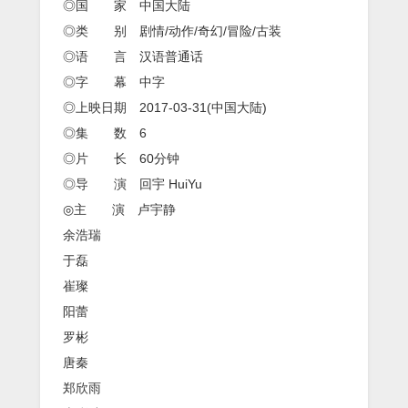
◎国 家 中国大陆
◎类 别 剧情/动作/奇幻/冒险/古装
◎语 言 汉语普通话
◎字 幕 中字
◎上映日期 2017-03-31(中国大陆)
◎集 数 6
◎片 长 60分钟
◎导 演 回宇 HuiYu
◎主 演 卢宇静
余浩瑞
于磊
崔璨
阳蕾
罗彬
唐秦
郑欣雨