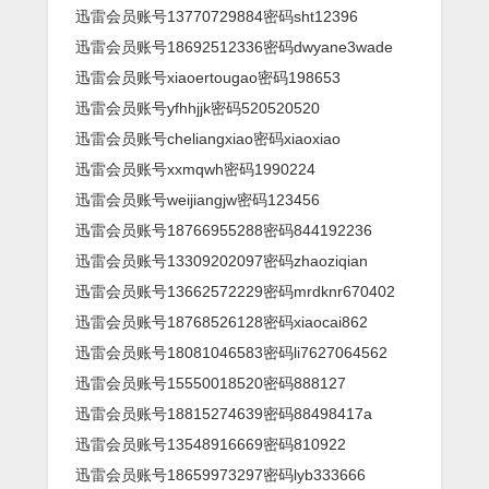
迅雷会员账号13770729884密码sht12396
迅雷会员账号18692512336密码dwyane3wade
迅雷会员账号xiaoertougao密码198653
迅雷会员账号yfhhjjk密码520520520
迅雷会员账号cheliangxiao密码xiaoxiao
迅雷会员账号xxmqwh密码1990224
迅雷会员账号weijiangjw密码123456
迅雷会员账号18766955288密码844192236
迅雷会员账号13309202097密码zhaoziqian
迅雷会员账号13662572229密码mrdknr670402
迅雷会员账号18768526128密码xiaocai862
迅雷会员账号18081046583密码li7627064562
迅雷会员账号15550018520密码888127
迅雷会员账号18815274639密码88498417a
迅雷会员账号13548916669密码810922
迅雷会员账号18659973297密码lyb333666