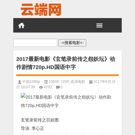
搜
索：
2017最新电影《玄笔录前传之怨妖坛》动
作剧情720p.HD国语中字
中国1080p
1080P
,
720P
,
高清电影
2017年6月16
日 16:07:39
4292
0
玄笔录前传之百妖图
导演: 李心正