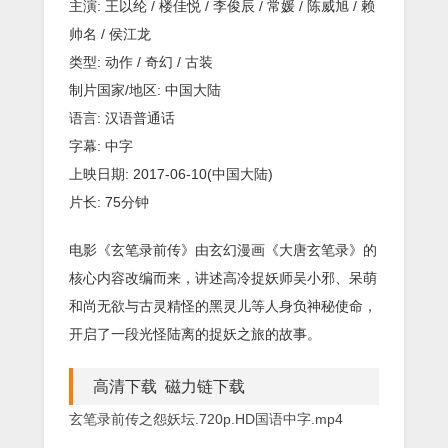
主演: 王以纶 / 楼佳悦 / 李俊辰 / 常媛 / 陈威旭 / 赖
帅名 / 侯江龙
类型: 动作 / 奇幻 / 古装
制片国家/地区: 中国大陆
语言: 汉语普通话
字幕: 中字
上映日期: 2017-06-10(中国大陆)
片长: 75分钟
电影《玄笔录前传》由玄幻漫画《大唐玄笔录》的
核心内容改编而来，讲述高冷捉妖师吴小邪、呆萌
和尚无欲与古灵精怪的黑灵儿等人身负神秘使命，
开启了一段光怪陆离的捉妖之旅的故事。
高清下载 磁力链下载
玄笔录前传之怨妖坛.720p.HD国语中字.mp4