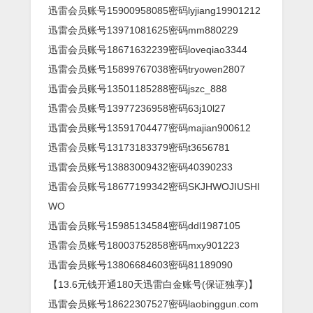
迅雷会员账号15900958085密码lyjiang19901212
迅雷会员账号13971081625密码mm880229
迅雷会员账号18671632239密码loveqiao3344
迅雷会员账号15899767038密码tryowen2807
迅雷会员账号13501185288密码jszc_888
迅雷会员账号13977236958密码63j10l27
迅雷会员账号13591704477密码majian900612
迅雷会员账号13173183379密码t3656781
迅雷会员账号13883009432密码40390233
迅雷会员账号18677199342密码SKJHWOJIUSHI
WO
迅雷会员账号15985134584密码ddl1987105
迅雷会员账号18003752858密码mxy901223
迅雷会员账号13806684603密码81189090
【13.6元钱开通180天迅雷白金账号(保证独享)】
迅雷会员账号18622307527密码laobinggun.com