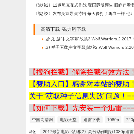
《战狼2》12辆坦克花式作战 曝国际版预告 眼睁睁看着
《战狼2》发布吴京导演特辑 每天像打了鸡血一样 他让
高清下载 磁力链下载
抢 先 版
[中文字幕]战狼2.Wolf.Warriors.2.2017.
BT种子下载
[中文字幕]战狼2.Wolf Warriors 2.
【搜狗拦截】解除拦截有效方法！=
【赞助入口】感谢对本站的赞助！=
关于“获取种子信息失败”问题！==
【如何下载】先安装一个迅雷===
中国高清网
电影天堂
迅雷下载
1080p
720
2017最新电影《战狼2》高分动作电影1080p迅
标签：