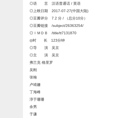
◎语 言 汉语普通话 / 英语
◎上映日期 2017-07-27(中国大陆)
◎豆瓣评分 7.2 分 / （总分10分）
◎豆瓣链接 /subject/26363254/
◎ＩＭＤＢ /title/tt7131870
◎时 长 123分钟
◎导 演 吴京
◎主 演 吴京
弗兰克·格里罗
吴刚
张翰
卢靖姗
丁海峰
淳于珊珊
余男
于谦