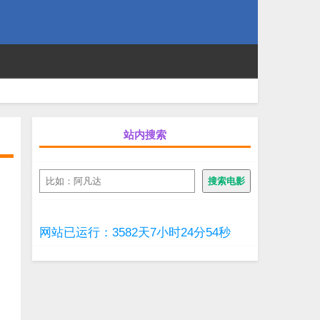
站内搜索
搜
搜索电影
索
网站已运行：3582天7小时24分55秒