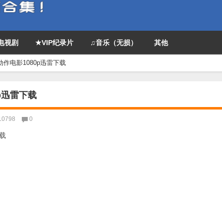
P电视剧
★VIP纪录片
♫音乐（无损）
其他
动作电影1080p迅雷下载
p迅雷下载
10798
0