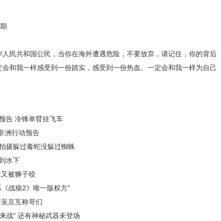
期
华人民共和国公民，当你在海外遭遇危险，不要放弃，请记住，你的背后
定会和我一样感受到一份踏实，感受到一份热血。一定会和我一样为自己
预告 冷锋单臂挂飞车
曝非洲行动预告
洲拍摄躲过毒蛇没躲过蜘蛛
打到水下
抢又被狮子咬
《战狼2》唯一版权方”
与吴京互称哥们
服来战" 还有神秘武器未登场