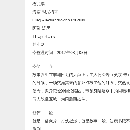
石兆琪
海蒂·玛尼梅可
Oleg Aleksandrovich Prudius
阿隆·汤尼
Thayr Harris
勃小龙
◎整理时间 2017年08月05日
◎简 介
故事发生在非洲附近的大海上，主人公冷锋（吴京 饰
的时候，一场突如其来的意外打破了他的计划，突然被
使命，孤身犯险冲回沦陷区，带领身陷屠杀中的同胞和
闯入战乱区域，为同胞而战斗。
◎评 论
就是一部爽片，打戏挺燃，但是故事一般。达康书记不
像剧。