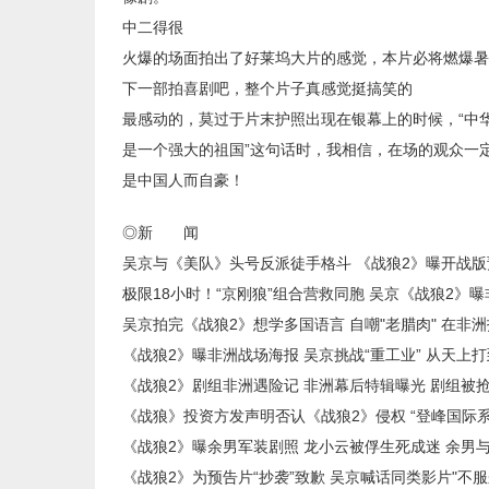
中二得很
火爆的场面拍出了好莱坞大片的感觉，本片必将燃爆暑
下一部拍喜剧吧，整个片子真感觉挺搞笑的
最感动的，莫过于片末护照出现在银幕上的时候，“中
是一个强大的祖国”这句话时，我相信，在场的观众一
是中国人而自豪！
◎新 闻
吴京与《美队》头号反派徒手格斗 《战狼2》曝开战版
极限18小时！“京刚狼”组合营救同胞 吴京《战狼2》
吴京拍完《战狼2》想学多国语言 自嘲"老腊肉" 在非
《战狼2》曝非洲战场海报 吴京挑战“重工业” 从天上
《战狼2》剧组非洲遇险记 非洲幕后特辑曝光 剧组被
《战狼》投资方发声明否认《战狼2》侵权 “登峰国际系
《战狼2》曝余男军装剧照 龙小云被俘生死成迷 余男
《战狼2》为预告片“抄袭”致歉 吴京喊话同类影片"不