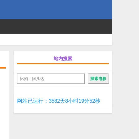
站内搜索
搜
搜索电影
索
网站已运行：3582天8小时19分52秒