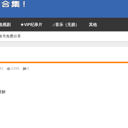
P电视剧
★VIP纪录片
♫音乐（无损）
其他
IP账号免费分享
33
2208
0
破解