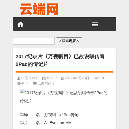
搜
索：
2017纪录片《万视瞩目》已故说唱传奇
2Pac的传记片
中国1080p
1080P
2017年8月23日 11:42:19
2017
4838
已关闭评论
纪
录
片
《万
视
瞩
◎译 名 万视瞩目/2Pac传记
目》
◎片 名 All Eyez on Me
已