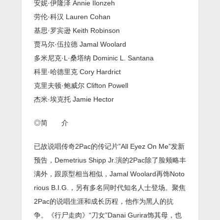
安妮·伊隆泽 Annie Ilonzeh
劳伦·科汉 Lauren Cohan
基思·罗宾逊 Keith Robinson
贾马尔·伍拉德 Jamal Woolard
多米尼克·L·桑塔纳 Dominic L. Santana
科里·哈德里克 Cory Hardrict
克里夫顿·鲍威尔 Clifton Powell
杰米·埃克托 Jamie Hector
◎简 介
已故说唱传奇2Pac的传记片”All Eyez On Me”发新
预告，Demetrius Shipp Jr.演的2Pac除了脸颊略丰
满外，跟原型相当相似，Jamal Woolard再饰Noto
rious B.I.G.，另有多名同时代知名人士登场。聚焦
2Pac的说唱生涯和成长历程，他作为黑人的抗
争。《行尸走肉》“刀女”Danai Gurira饰其母，也