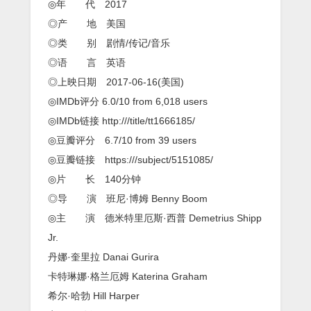
故
◎年 代 2017
说
◎产 地 美国
唱
传
◎类 别 剧情/传记/音乐
奇
◎语 言 英语
2Pac
的
◎上映日期 2017-06-16(美国)
传
◎IMDb评分 6.0/10 from 6,018 users
记
片
◎IMDb链接 http:///title/tt1666185/
◎豆瓣评分 6.7/10 from 39 users
◎豆瓣链接 https:///subject/5151085/
◎片 长 140分钟
◎导 演 班尼·博姆 Benny Boom
◎主 演 德米特里厄斯·西普 Demetrius Shipp
Jr.
丹娜·奎里拉 Danai Gurira
卡特琳娜·格兰厄姆 Katerina Graham
希尔·哈勃 Hill Harper