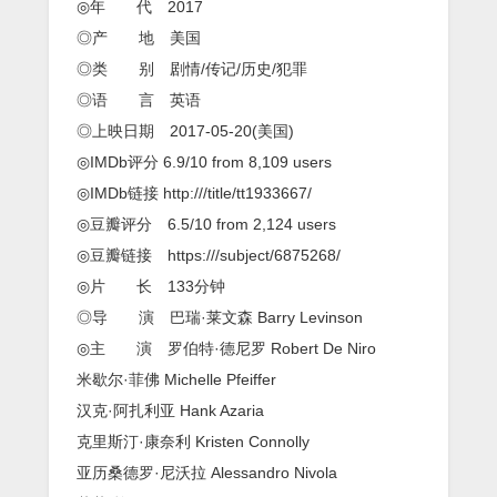
美
◎年 代 2017
国
◎产 地 美国
历
史
◎类 别 剧情/传记/历史/犯罪
上
◎语 言 英语
最
大
◎上映日期 2017-05-20(美国)
庞
◎IMDb评分 6.9/10 from 8,109 users
氏
骗
◎IMDb链接 http:///title/tt1933667/
局
◎豆瓣评分 6.5/10 from 2,124 users
◎豆瓣链接 https:///subject/6875268/
◎片 长 133分钟
◎导 演 巴瑞·莱文森 Barry Levinson
◎主 演 罗伯特·德尼罗 Robert De Niro
米歇尔·菲佛 Michelle Pfeiffer
汉克·阿扎利亚 Hank Azaria
克里斯汀·康奈利 Kristen Connolly
亚历桑德罗·尼沃拉 Alessandro Nivola