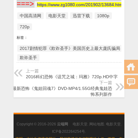
===>
https://www.zg1080.com/201902/13684.html
中国高清网
电影天堂
迅雷下载
1080p
720p
标签：
2017剧情犯罪《欺诈圣手》美国历史上最大庞氏骗局
欺诈圣手
上一篇
2016科幻恐怖《诅咒之城：玛雅》720p.HD中字
下一篇
2017最新恐怖《鬼娃回魂7》DVD-MP4/1.55G经典鬼娃恐
怖系列新作
Copyright © 2016-2026
云端网
电影天堂
.
网站地图
.
电影天堂
.
ICP备202264254号
.