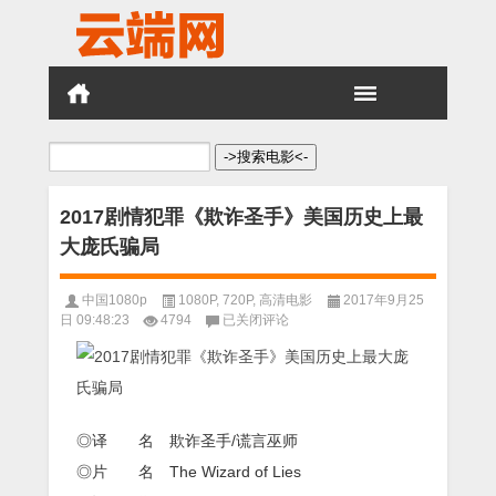
搜
索：
2017剧情犯罪《欺诈圣手》美国历史上最
大庞氏骗局
中国1080p
1080P
,
720P
,
高清电影
2017年9月25
2017
日 09:48:23
4794
已关闭评论
剧
情
犯
罪
《欺
诈
◎译 名 欺诈圣手/谎言巫师
圣
◎片 名 The Wizard of Lies
手》