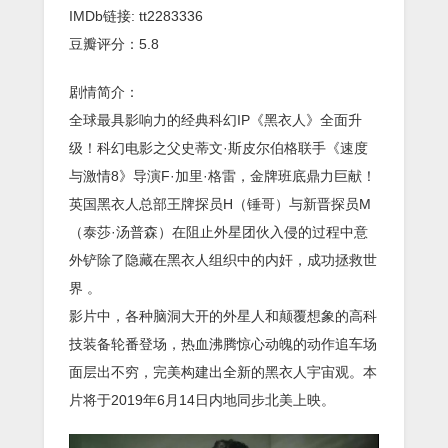
IMDb链接: tt2283336
豆瓣评分：5.8
剧情简介：
全球最具影响力的经典科幻IP《黑衣人》全面升
级！科幻电影之父史蒂文·斯皮尔伯格联手《速度
与激情8》导演F·加里·格雷，金牌班底鼎力巨献！
英国黑衣人总部王牌探员H（锤哥）与新晋探员M
（泰莎·汤普森）在阻止外星团伙入侵的过程中意
外铲除了隐藏在黑衣人组织中的内奸，成功拯救世
界 。
影片中，各种脑洞大开的外星人和颠覆想象的高科
技装备轮番登场，热血沸腾惊心动魄的动作追车场
面层出不穷，完美构建出全新的黑衣人宇宙观。本
片将于2019年6月14日内地同步北美上映。