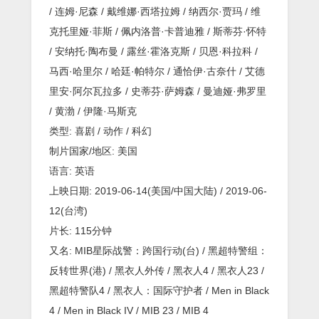
/ 连姆·尼森 / 戴维娜·西塔拉姆 / 纳西尔·贾玛 / 维
克托里娅·菲斯 / 佩内洛普·卡普迪雅 / 斯蒂芬·怀特
/ 安纳托·陶布曼 / 露丝·霍洛克斯 / 贝恩·科拉科 /
马西·哈里尔 / 哈廷·帕特尔 / 通恰伊·古奈什 / 艾德
里安·阿尔瓦拉多 / 史蒂芬·萨姆森 / 曼迪娅·弗罗里
/ 黄渤 / 伊隆·马斯克
类型: 喜剧 / 动作 / 科幻
制片国家/地区: 美国
语言: 英语
上映日期: 2019-06-14(美国/中国大陆) / 2019-06-
12(台湾)
片长: 115分钟
又名: MIB星际战警：跨国行动(台) / 黑超特警组：
反转世界(港) / 黑衣人外传 / 黑衣人4 / 黑衣人23 /
黑超特警队4 / 黑衣人：国际守护者 / Men in Black
4 / Men in Black IV / MIB 23 / MIB 4