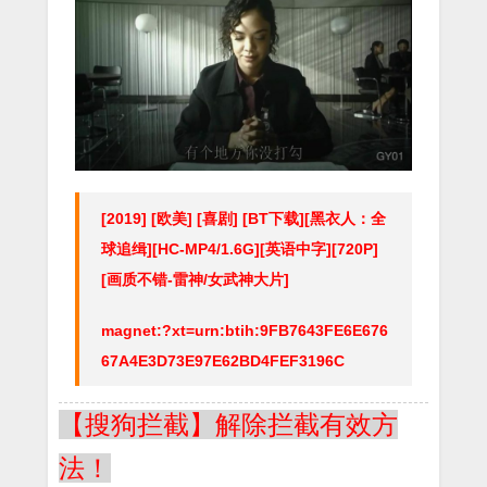
[2019] [欧美] [喜剧] [BT下载][黑衣人：全
球追缉][HC-MP4/1.6G][英语中字][720P]
[画质不错-雷神/女武神大片]
magnet:?xt=urn:btih:9FB7643FE6E676
67A4E3D73E97E62BD4FEF3196C
【搜狗拦截】解除拦截有效方
法！