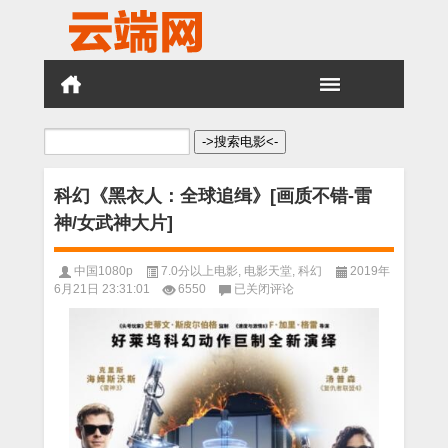
搜
索：
科幻《黑衣人：全球追缉》[画质不错-雷
神/女武神大片]
中国1080p
7.0分以上电影
,
电影天堂
,
科幻
2019年
科
6月21日 23:31:01
6550
已关闭评论
幻
《黑
衣
人：
全
球
追
缉》