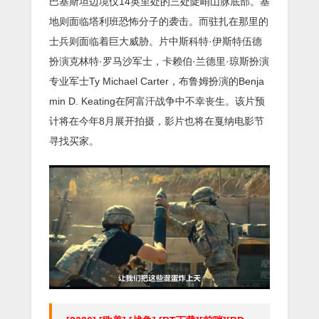
巴基斯坦边境仅14英里处的三处陡峭山脉底部。基
地则面临塔利班恐怖分子的袭击。而驻扎在那里的
士兵则面临着巨大威胁。片中斯科特·伊斯特伍德
扮演克林特·罗马沙军士，卡赖伯·兰德里·琼斯扮演
专业军士Ty Michael Carter，布鲁姆扮演的Benja
min D. Keating在阿富汗战争中不幸丧生。该片预
计将在今年8月展开拍摄，影片也将在戛纳电影节
寻找买家。