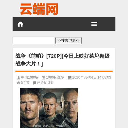
搜
索：
战争《前哨》[720P][今日上映好莱坞超级
战争大片！]
中国1080p
1080P
,
战争
2020年7月04日 14:08:03
战
5770
已关闭评论
争
《前
哨》
[720P]
[今
日
上
映