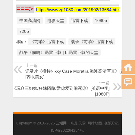
===>
https://www.zg1080.com/201902/13684.html
中国高清网
电影天堂
迅雷下载
1080p
720p
《前哨》迅雷下载
战争《前哨》迅雷下载
标签：
战争《前哨》迅雷下载 | bt迅雷下载的天堂
上一篇
记录片《模特Nikky Case Moratlia 海滩高清写真》[720P]
[养眼美女]
下一篇
喜剧《玩命三姐妹/狂姝陌路/爱你爱到闹死你》[英语中字]
[1080P]
Copyright © 2016-2026
云端网
电影天堂
.
网站地图
.
电影天堂
.
ICP备202264254号
.