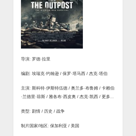
好
莱
坞
超
级
战
争
大
片！]
导演: 罗德·拉里
编剧: 埃瑞克·约翰逊 / 保罗·塔马西 / 杰克·塔伯
主演: 斯科特·伊斯特伍德 / 奥兰多·布鲁姆 / 卡赖伯
·兰德里·琼斯 / 雅各布·西皮奥 / 杰克·凯西 / 更多...
类型: 剧情 / 历史 / 战争
制片国家/地区: 保加利亚 / 美国