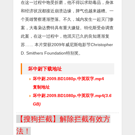
在这一过程中饱受折磨，他不得以求助毒品，身体
和经济状况都接近崩溃边缘，脾气也越来越糟。一
个英雄警察逐渐堕落。不久，城内发生一起灭门惨
案，大毒枭达费特具有重大嫌疑。特伦斯受命调查
此案，在这一过程中，他泯灭已久的良知逐渐复
苏…… 本片荣获2009年威尼斯电影节Christopher
D. Smithers Foundation特别奖。
坏中尉下载地址
坏中尉.2009.BD1080p.中英双字.mp4
复制地址
坏中尉.2009.BD1080p.中英双字.mp4
(3.6
GB)
【搜狗拦截】解除拦截有效方
法！