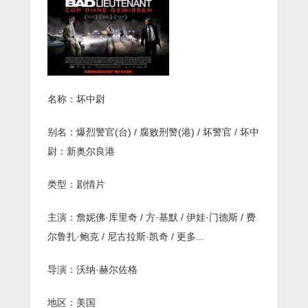
悚
犯
罪
《坏
中
尉》
BD1080p.
中
名称：坏中尉
英
双
字
别名：爆烈警官(台) / 腐败刑警(港) / 坏警官 / 坏中
尉：新奥尔良港
类型：剧情片
主演：詹妮佛·库里奇 / 方·基默 / 伊娃·门德斯 / 费
尔鲁扎·鲍克 / 尼古拉斯·凯奇 / 更多...
导演：沃纳·赫尔佐格
地区：美国