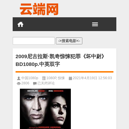
搜
索：
2009尼古拉斯·凯奇惊悚犯罪《坏中尉》
BD1080p.中英双字
中国1080p
1080P
,
惊悚
2021年4月19日 12:56:03
2009
2806
已关闭评论
尼
古
拉
斯
·
凯
奇
惊