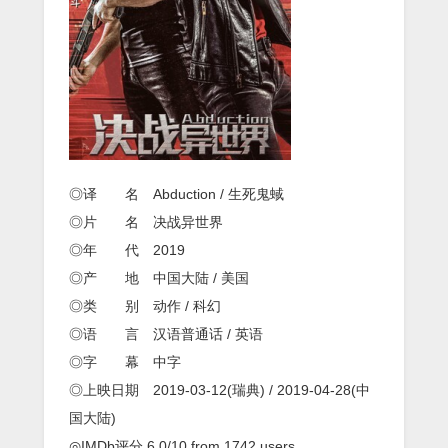
界》
1080p.BD
中
英
双
字
◎译 名 Abduction / 生死鬼蜮
◎片 名 决战异世界
◎年 代 2019
◎产 地 中国大陆 / 美国
◎类 别 动作 / 科幻
◎语 言 汉语普通话 / 英语
◎字 幕 中字
◎上映日期 2019-03-12(瑞典) / 2019-04-28(中
国大陆)
◎IMDb评分 6.0/10 from 1742 users