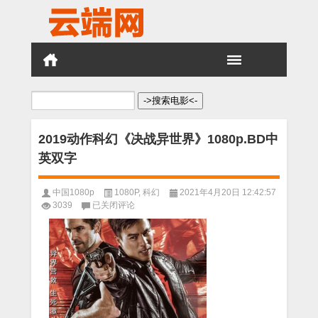
搜
索：
2019动作科幻《决战异世界》1080p.BD中
英双字
中国1080p
1080P
,
科幻
2021年4月20日 12:42:57
2019
3039
已关闭评论
动
作
科
幻
《决
战
异
世