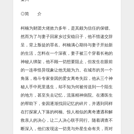
◎简 介
柯楠为财团大佬效力多年，是其颇为信任的保镖。
然而为了与妻子回家乡过安稳日子，他不惜递交辞
呈，背上叛徒的罪名。柯楠满心期待与妻子开始新
的生活，怎料在一个深夜，妻子被三个穿着长袍的
神秘人绑架，他不顾一切想要阻止，但发生在眼前
的一连串怪异现象让他无能为力。在城市的另一个
角落，格斗专家奎因的爱女离奇失踪，他从三个神
秘人手中死里逃生，却不知为何被传送到一个陌生
的地方，甚至失去记忆，流落精神病院。在潘医生
的帮助下，奎因逐渐找回记忆的碎片，并遇到同样
在打探家人下落的柯楠。惊人相似的离奇遭遇和解
救亲人的决心，让二人决心联手同行。随着调查不
断深入，他们发现这一切竟与外星生命有关，而对