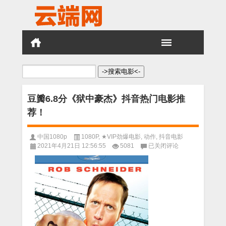
搜
索：
豆瓣6.8分《狱中豪杰》抖音热门电影推
荐！
中国1080p
1080P
,
★VIP劲爆电影
,
动作
,
抖音电影
豆
2021年4月21日 12:56:55
5081
已关闭评论
瓣
6.8
分
《狱
中
豪
杰》
抖