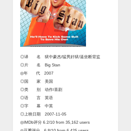
音
热
门
电
影
推
荐！
◎译 名 狱中豪杰/猛男奸狱/逼坐断背监
◎片 名 Big Stan
◎年 代 2007
◎国 家 美国
◎类 别 动作/喜剧
◎语 言 英语
◎字 幕 中英
◎上映日期 2007-11-05
◎IMDb评分 6.2/10 from 35,162 users
◎豆瓣评分 6.8/10 from 6,425 users