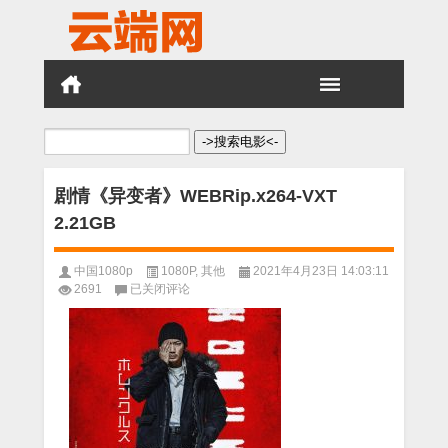
搜
索：
剧情《异变者》WEBRip.x264-VXT
2.21GB
中国1080p
1080P
,
其他
2021年4月23日 14:03:11
剧
2691
已关闭评论
情
《异
变
者》
WEBRip.x264-
VXT
2.21GB