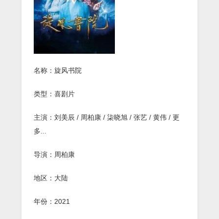
《旋
风
书
院》
HD1080p.
国
语
中
名称：旋风书院
字
类型：喜剧片
主演：刘美辰 / 周柏康 / 柒晓旭 / 张艺 / 黄伟 / 更
多...
导演：周柏康
地区：大陆
年份：2021