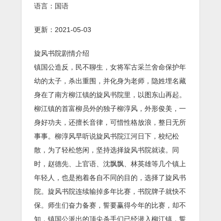
语言：国语
更新：2021-05-03
旋风书院剧情介绍
镇国公造反，民不聊生，女将军古采兰舍命保护年
幼的太子，杀出重围，并化身为老师，隐姓埋名藏
身在了南方柳江镇的旋风书院里，以图东山再起。
柳江镇的首富柳员外的独子柳淳风，外形俊美，一
身好功夫，还擅长音律，可惜性格放浪，整日无所
事事。柳淳风早听说旋风书院江河日下，校纪松
散，为了轻松悠闲，坚持选择旋风书院就读。同
时，赵德先、上官语、沈飘飘、林英雄等几个镇上
年轻人，也是抱着各自不同的目的，选择了旋风书
院。旋风书院连续输掉多年比赛，书院牌子就快不
保。师生们奋力备赛，誓要赢得今年的比赛，却不
知，镇国公派出的顶尖杀手们已经潜入柳江镇，誓