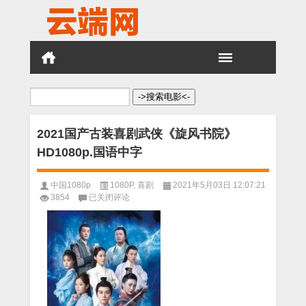
搜
索：
2021国产古装喜剧武侠《旋风书院》
HD1080p.国语中字
中国1080p
1080P
,
喜剧
2021年5月03日 12:07:21
2021
3854
已关闭评论
国
产
古
装
喜
剧
武
侠