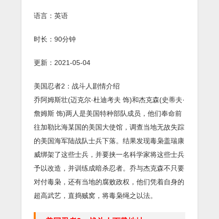
语言：英语
时长：90分钟
更新：2021-05-04
美国忍者2：战斗人剧情介绍
乔阿姆斯壮(迈克尔·杜迪考夫 饰)和杰克森(史蒂夫·
詹姆斯 饰)两人是美国特种部队成员，他们奉命前
往加勒比海某国的美国大使馆，调查当地无故失踪
的美国海军陆战队士兵下落。结果发现毒枭盖瑞康
威绑架了这些士兵，并要挟一名科学家将这些士兵
予以改造，并训练成暗杀忍者。乔与杰克森不只要
对付毒枭，还有当地的腐败政权，他们凭着自身的
超高武艺，直捣贼窝，将毒枭绳之以法。