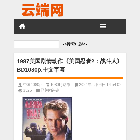
搜
索：
1987美国剧情动作《美国忍者2：战斗人》
BD1080p.中文字幕
中国1080p
1080P
,
动作
2021年5月04日 14:54:02
1987
3326
已关闭评论
美
国
剧
情
动
作
《美
国