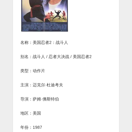
忍
者
2：
战
斗
人》
BD1080p.
中
名称：美国忍者2：战斗人
文
字
幕
别名：战斗人 / 忍者大决战 / 美国忍者2
类型：动作片
主演：迈克尔·杜迪考夫
导演：萨姆·佛斯特伯
地区：美国
年份：1987