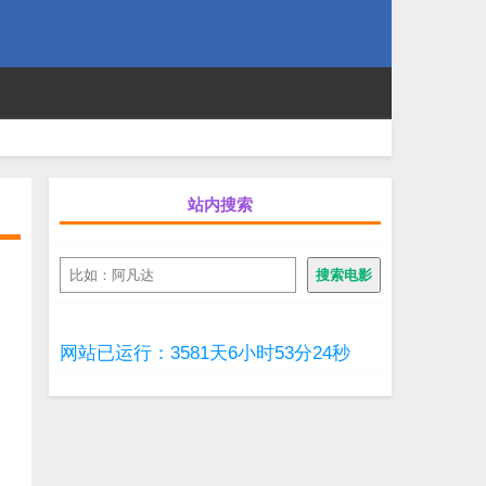
站内搜索
搜
搜索电影
索
网站已运行：3581天6小时53分25秒