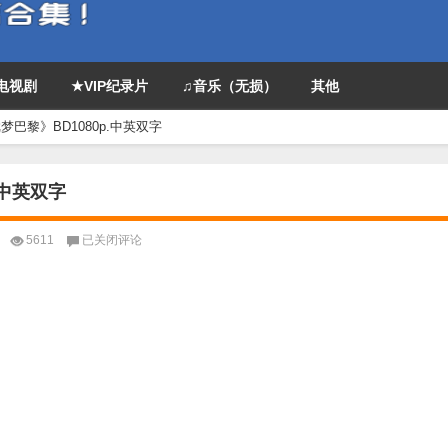
P电视剧
★VIP纪录片
♫音乐（无损）
其他
戏梦巴黎》BD1080p.中英双字
.中英双字
2003
5611
已关闭评论
法
国
8.1
分
剧
情
《戏
梦
巴
黎》
BD1080p.