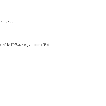
中
英
双
字
ris '68
特·阿代尔 / Ingy·Fillion / 更多...