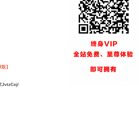
获取】
ZJvtzCej/