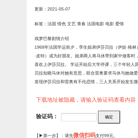
更新：2021-05-07
标签：法国 情色 文艺 青春 法国电影 电影 爱情
戏梦巴黎剧情介绍
1968年法国学运前夕，孪生姐弟伊莎贝拉（伊娃·格
·皮特）成为好朋友。姐弟两人将马休带到家中做客时
喜欢上伊莎贝拉。 学运开始后大学停课，三个年轻人
贝拉知晓马休对她有意思，联合雷奥要求马休与她做爱
发现伊莎贝拉和雷奥有不伦恋情，三人关系开始发生微
下载地址被隐藏，请输入验证码查看内容
验证码：
微信扫码
【▶第一步】：请先
支付99元。