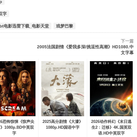
p
英双字
| bt电影迅雷下载_电影天堂
戏梦巴黎
下一篇
2005法国剧情《爱我多深/挑逗性高潮》HD1080.中
文字幕
026恐怖惊悚《惊声尖
2025高分剧情《大濛》
2026动作科幻《末日逃
》1080p.BD中英双
1080p.HD国语中字
生2：迁移》4K.国英双
字
语.HD中英双字