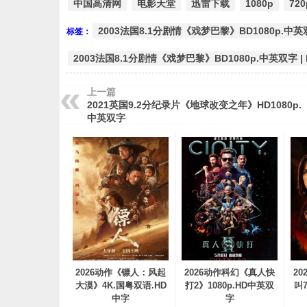
中国高清网
电影天堂
迅雷下载
1080p
720
2003法国8.1分剧情《戏梦巴黎》BD1080p.中
标签：
2003法国8.1分剧情《戏梦巴黎》BD1080p.中英双字 
上一篇
2021英国9.2分纪录片《地球改变之年》HD1080p.
中英双字
2026动作《镖人：风起
2026动作科幻《真人快
2
大漠》4K.国粤双语.HD
打2》1080p.HD中英双
叫7
中字
字