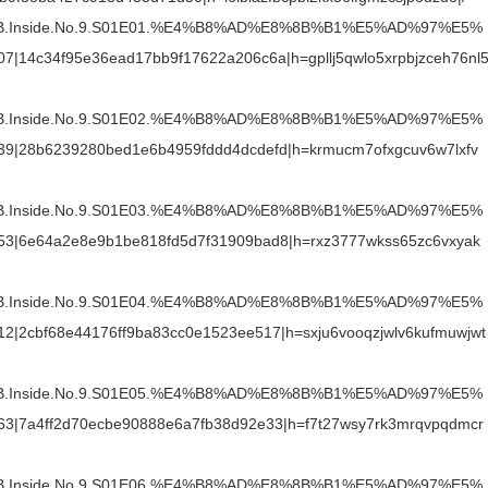
8B.Inside.No.9.S01E01.%E4%B8%AD%E8%8B%B1%E5%AD%97%E5%
|14c34f95e36ead17bb9f17622a206c6a|h=gpllj5qwlo5xrpbjzceh76nl
8B.Inside.No.9.S01E02.%E4%B8%AD%E8%8B%B1%E5%AD%97%E5%
9|28b6239280bed1e6b4959fddd4dcdefd|h=krmucm7ofxgcuv6w7lxfv
8B.Inside.No.9.S01E03.%E4%B8%AD%E8%8B%B1%E5%AD%97%E5%
3|6e64a2e8e9b1be818fd5d7f31909bad8|h=rxz3777wkss65zc6vxyak
8B.Inside.No.9.S01E04.%E4%B8%AD%E8%8B%B1%E5%AD%97%E5%
|2cbf68e44176ff9ba83cc0e1523ee517|h=sxju6vooqzjwlv6kufmuwjwt
8B.Inside.No.9.S01E05.%E4%B8%AD%E8%8B%B1%E5%AD%97%E5%
3|7a4ff2d70ecbe90888e6a7fb38d92e33|h=f7t27wsy7rk3mrqvpqdmcr
8B.Inside.No.9.S01E06.%E4%B8%AD%E8%8B%B1%E5%AD%97%E5%