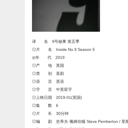
译 名 9号秘事 第五季
◎片 名 Inside No.9 Season 5
◎年 代 2019
◎产 地 英国
◎类 别 喜剧
◎语 言 英语
◎字 言 中英双字
◎上映日期 2019-01(英国)
◎集 数 6
◎片 长 30分钟
◎编 剧 史蒂夫·佩姆伯顿 Steve Pemberton / 里斯·