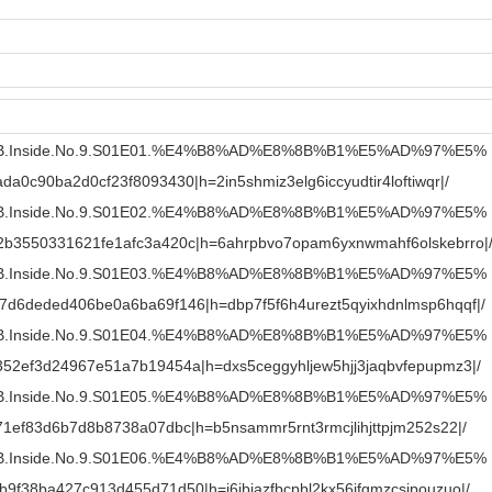
8B.Inside.No.9.S01E01.%E4%B8%AD%E8%8B%B1%E5%AD%97%E5%
0c90ba2d0cf23f8093430|h=2in5shmiz3elg6iccyudtir4loftiwqr|/
8B.Inside.No.9.S01E02.%E4%B8%AD%E8%8B%B1%E5%AD%97%E5%
b3550331621fe1afc3a420c|h=6ahrpbvo7opam6yxnwmahf6olskebrro|
8B.Inside.No.9.S01E03.%E4%B8%AD%E8%8B%B1%E5%AD%97%E5%
d6deded406be0a6ba69f146|h=dbp7f5f6h4urezt5qyixhdnlmsp6hqqf|/
8B.Inside.No.9.S01E04.%E4%B8%AD%E8%8B%B1%E5%AD%97%E5%
52ef3d24967e51a7b19454a|h=dxs5ceggyhljew5hjj3jaqbvfepupmz3|/
8B.Inside.No.9.S01E05.%E4%B8%AD%E8%8B%B1%E5%AD%97%E5%
1ef83d6b7d8b8738a07dbc|h=b5nsammr5rnt3rmcjlihjttpjm252s22|/
8B.Inside.No.9.S01E06.%E4%B8%AD%E8%8B%B1%E5%AD%97%E5%
f38ba427c913d455d71d50|h=i6ibiazfbcpbl2kx56ifgmzcsjpouzuo|/