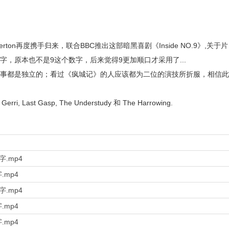
emberton再度携手归来，联合BBC推出这部暗黑喜剧《Inside NO.9》,关于片
，原本也不是9这个数字，后来觉得9更加顺口才采用了...
事都是独立的；看过《疯城记》的人应该都为二位的演技所折服，相信此
erri, Last Gasp, The Understudy 和 The Harrowing.
双字.mp4
字.mp4
双字.mp4
字.mp4
字.mp4