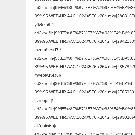
ed2k://|file|9%E5%8F%B7%E7%A7%98%E4%BA%
B9%95.WEB-HR.AAC.1024X576.x264.mkv|286816707
y6v5zn6|/
ed2k://|file|9%E5%8F%B7%E7%A7%98%E4%BA%
B9%95.WEB-HR.AAC.1024X576.x264.mkv|28421333
mzmt6bcuil7|/
ed2k://|file|9%E5%8F%B7%E7%A7%98%E4%BA%
B9%95.WEB-HR.AAC.1024X576.x264.mkv|28578975
myebfwr6l36|/
ed2k://|file|9%E5%8F%B7%E7%A7%98%E4%BA%
B9%95.WEB-HR.AAC.1024X576.x264.mkv|278595012
hznt6plh|/
ed2k://|file|9%E5%8F%B7%E7%A7%98%E4%BA%
B9%95.WEB-HR.AAC.1024X576.x264.mkv|28302056
ol7aptix6p|/
ed2k://|file|9%E5%8F%B7%E7%A7%98%E4%BA%