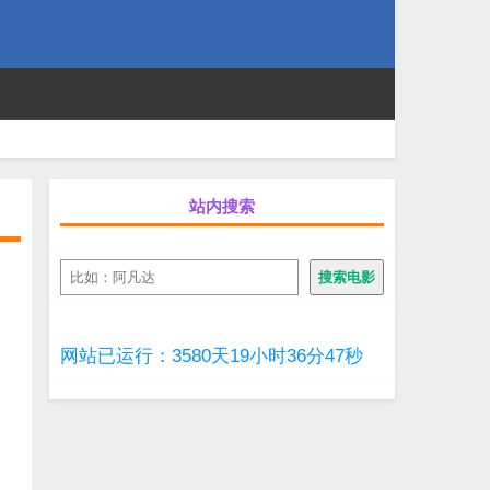
站内搜索
搜
搜索电影
索
网站已运行：3580天19小时36分48秒