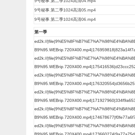
9号秘事.第二季1024高清04.mp4
9号秘事.第二季1024高清05.mp4
9号秘事.第二季1024高清06.mp4
第一季
ed2k://|file|9%E5%8F%B7%E7%A7%98%E4%BA%
B9%95.WEBrip.720X400.mp4|176959818|823a14f7ada
ed2k://|file|9%E5%8F%B7%E7%A7%98%E4%BA%
B9%95.WEBrip.720X400.mp4|175416536|d23ccc252
ed2k://|file|9%E5%8F%B7%E7%A7%98%E4%BA%
B9%95.WEBrip.720X400.mp4|176320554|d3656b257
ed2k://|file|9%E5%8F%B7%E7%A7%98%E4%BA%
B9%95.WEBrip.720X400.mp4|171927960|334f9a653
ed2k://|file|9%E5%8F%B7%E7%A7%98%E4%BA%
B9%95.WEBrip.720X400.mp4|174678677|f0fe77a6f7
ed2k://|file|9%E5%8F%B7%E7%A7%98%E4%BA%
B9%95.WEBrip.720X400.mp4|173660274|9a77a75db9