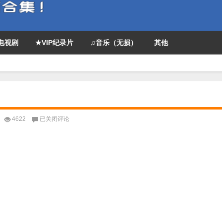
P电视剧
★VIP纪录片
♫音乐（无损）
其他
英
4622
已关闭评论
剧
《9
号
秘
事》
第
六
季
全