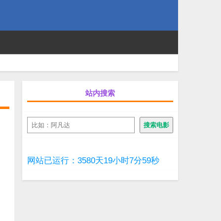
站内搜索
搜
搜索电影
索
网站已运行：3580天19小时8分0秒