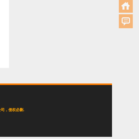
司，侵权必删.