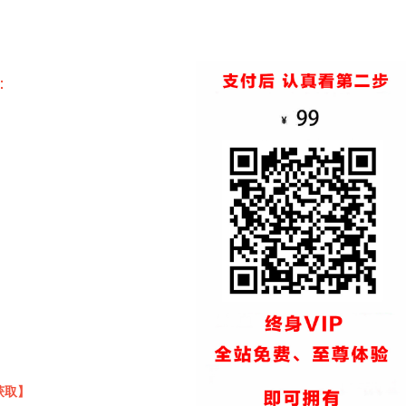
：
获取】