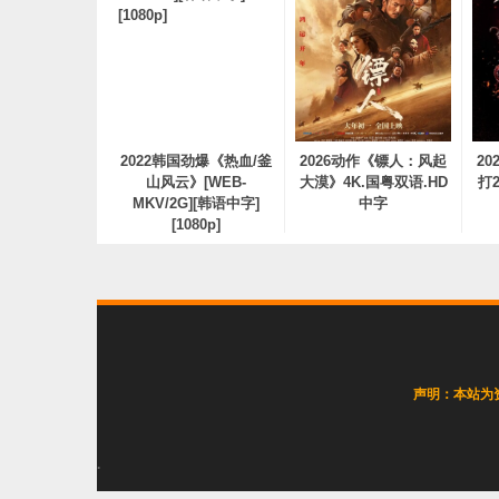
2022韩国劲爆《热血/釜
2026动作《镖人：风起
2
山风云》[WEB-
大漠》4K.国粤双语.HD
打2
MKV/2G][韩语中字]
中字
[1080p]
声明：本站为
2026动作科幻《末日逃
.
生2：迁移》4K.国英双