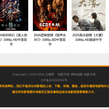
026动作科幻《真人快
2026恐怖惊悚《惊声尖
2025高分剧情《大濛》
》1080p.HD中英双
叫7》1080p.BD中英双
1080p.HD国语中字
字
字
Copyright © 2016-2026
云端网
电影天堂
.
网站地图
.
电影天堂
.
ICP备202264254号
.
资讯类网站，我们不提供任何影视的上传、下载、存储、播放，版权归属原电影制作公
建议所有影视爱好者购买正版音像制品或去电影院观看最新大片。