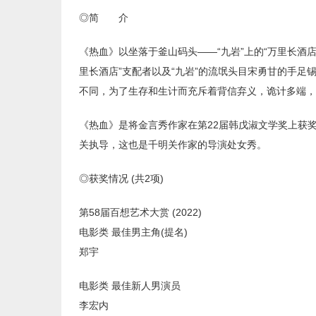
◎简 介
《热血》以坐落于釜山码头——“九岩”上的“万里长酒
里长酒店”支配者以及“九岩”的流氓头目宋勇甘的手
不同，为了生存和生计而充斥着背信弃义，诡计多端，
《热血》是将金言秀作家在第22届韩戊淑文学奖上获
关执导，这也是千明关作家的导演处女秀。
◎获奖情况 (共2项)
第58届百想艺术大赏 (2022)
电影类 最佳男主角(提名)
郑宇
电影类 最佳新人男演员
李宏内