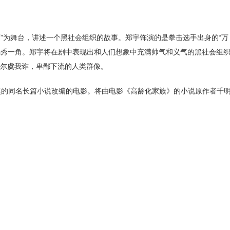
店”为舞台，讲述一个黑社会组织的故事。郑宇饰演的是拳击选手出身的“万
足锡秀一角。郑宇将在剧中表现出和人们想象中充满帅气和义气的黑社会组
尔虞我诈，卑鄙下流的人类群像。
奖的同名长篇小说改编的电影。将由电影《高龄化家族》的小说原作者千