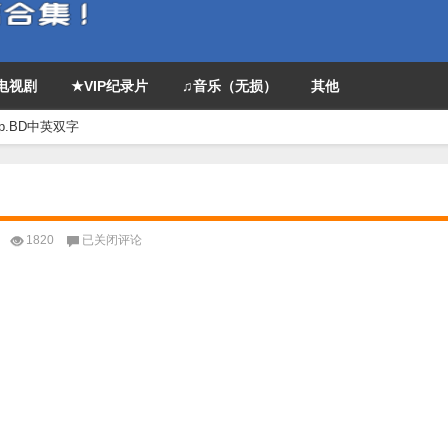
P电视剧
★VIP纪录片
♫音乐（无损）
其他
0p.BD中英双字
2022
1820
已关闭评论
动
作
《热
血》
1080p.BD
中
英
双
字