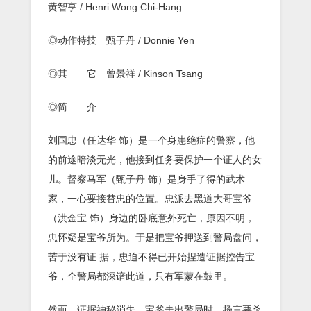
黄智亨 / Henri Wong Chi-Hang
◎动作特技 甄子丹 / Donnie Yen
◎其 它 曾景祥 / Kinson Tsang
◎简 介
刘国忠（任达华 饰）是一个身患绝症的警察，他
的前途暗淡无光，他接到任务要保护一个证人的女
儿。督察马军（甄子丹 饰）是身手了得的武术
家，一心要接替忠的位置。忠派去黑道大哥宝爷
（洪金宝 饰）身边的卧底意外死亡，原因不明，
忠怀疑是宝爷所为。于是把宝爷押送到警局盘问，
苦于没有证 据，忠迫不得已开始捏造证据控告宝
爷，全警局都深谙此道，只有军蒙在鼓里。
然而，证据神秘消失，宝爷走出警局时，扬言要杀