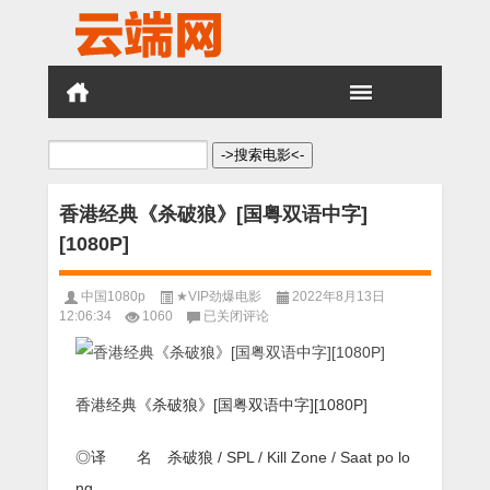
搜
索：
香港经典《杀破狼》[国粤双语中字]
[1080P]
中国1080p
★VIP劲爆电影
2022年8月13日
香
12:06:34
1060
已关闭评论
港
经
典
《杀
香港经典《杀破狼》[国粤双语中字][1080P]
破
狼》
[国
◎译 名 杀破狼 / SPL / Kill Zone / Saat po lo
粤
ng