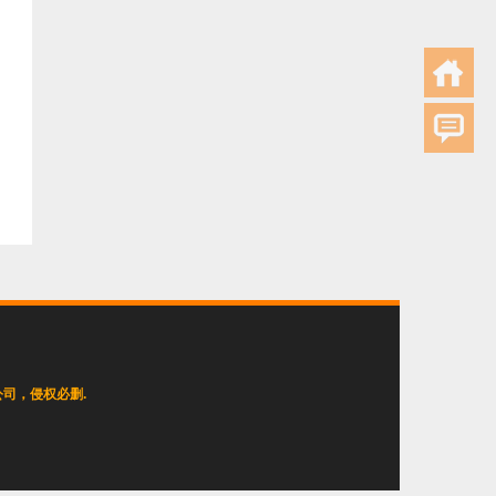
司，侵权必删.