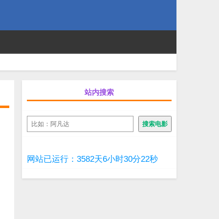
站内搜索
搜
搜索电影
索
网站已运行：3582天6小时30分23秒