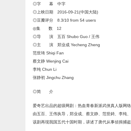
◎字 幕 中字
◎上映日期 2016-09-21(中国大陆)
◎豆瓣评分 8.3/10 from 54 users
◎集 数 12
◎导 演 五百 Shubo Guo / 王伟
◎主 演 郑业成 Yecheng Zheng
范世琦 Shiqi Fan
蔡文静 Wenjing Cai
李纯 Chun Li
张静初 Jingchu Zhang
◎简 介
爱奇艺出品的超级网剧：热血青春新派武侠真人版网络
由五百、王伟执导，郑业成、蔡文静、范世錡、李纯、
该剧再现我国五代十国时期，讲述了唐代从事侦揖捕盗