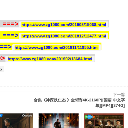
==>
https://www.zg1080.com/201908/15068.html
==>
https://www.zg1080.com/201812/12477.html
=>
https://www.zg1080.com/201811/11955.html
>
https://www.zg1080.com/201902/13684.html
p
下一篇
合集《神探狄仁杰 》全5部[4K-2160P][国语 中文字
幕][MP4][374G]