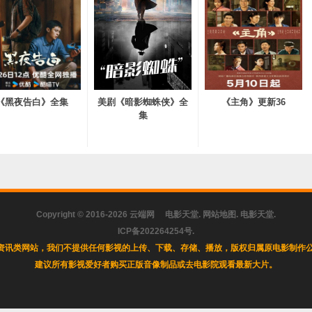
《黑夜告白》全集
美剧《暗影蜘蛛侠》全
《主角》更新36
集
Copyright © 2016-2026
云端网
电影天堂
.
网站地图
.
电影天堂
.
ICP备202264254号
.
资讯类网站，我们不提供任何影视的上传、下载、存储、播放，版权归属原电影制作公
建议所有影视爱好者购买正版音像制品或去电影院观看最新大片。