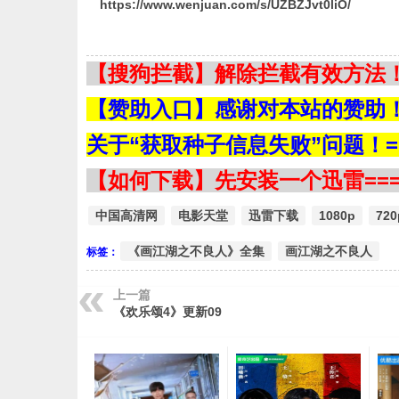
https://www.wenjuan.com/s/UZBZJvt0liO/
【搜狗拦截】解除拦截有效方法！=
【赞助入口】感谢对本站的赞助！=
关于“获取种子信息失败”问题！==
【如何下载】先安装一个迅雷===
中国高清网
电影天堂
迅雷下载
1080p
720
《画江湖之不良人》全集
画江湖之不良人
标签：
上一篇
《欢乐颂4》更新09