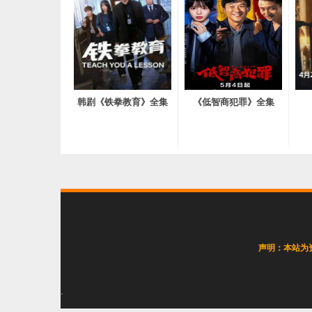
韩剧《铁拳教育》全集
《低智商犯罪》全集
声明：本站为
韩剧《猎犬》第1-2季全
.