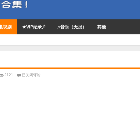
P电视剧
★VIP纪录片
♫音乐（无损）
其他
《画
2121
已关闭评论
江
湖
之
不
良
人》
全
集