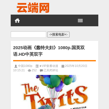
搜
索：
2025动画《蠢特夫妇》1080p.国英双
语.HD中英双字
中国1080p
★VIP新番动漫
2025年10月20日
2025
10:15:21
252
已关闭评论
动
画
《蠢
特
夫
妇》
1080p.
国