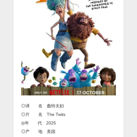
英
双
语.HD
中
英
双
字
◎译 名 蠢特夫妇
◎片 名 The Twits
◎年 代 2025
◎产 地 美国