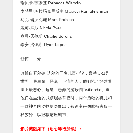
瑞贝卡·薇索基 Rebecca Wisocky
麦特里伊·拉玛克里斯南 Maitreyi Ramakrishnan
马克·普罗克施 Mark Proksch
妮可·拜尔 Nicole Byer
查理·贝伦斯 Charlie Berens
瑞安·洛佩斯 Ryan Lopez
◎简 介
改编自罗尔德·达尔的同名儿童小说，蠢特夫妇是
世界上最卑鄙、恶臭、下流的人，他们恰巧经营着
世上最恶心、危险、愚蠢的游乐园Twitlandia。当
他们在生活的城镇崛起掌权时，两个勇敢的孤儿和
一群神奇的动物挺身而出，被迫变得像蠢特夫妇一
样狡猾，以拯救这座城市。
影片截图如下（耐心等待加载）：