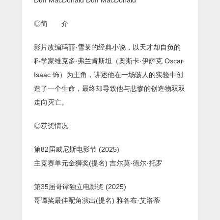
◎简 介
影片改编玛丽·雪莱的经典小说，以天才却自负的
科学家维克多·弗兰肯斯坦（奥斯卡·伊萨克 Oscar
Isaac 饰）为主角，讲述他在一场骇人的实验中创
造了一个生命，最终却导致他与悲惨的创造物双双
走向灭亡。
◎获奖情况
第82届威尼斯电影节 (2025)
主竞赛单元金狮奖(提名) 吉尔莫·德尔·托罗
第35届哥谭独立电影奖 (2025)
哥谭奖最佳配角演出(提名) 雅各布·艾洛蒂