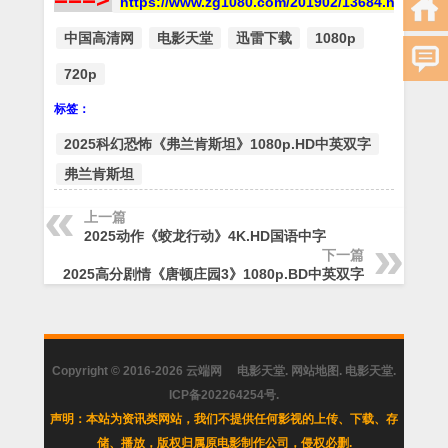
https://www.zg1080.com/201902/13684.html
中国高清网
电影天堂
迅雷下载
1080p
720p
标签：
2025科幻恐怖《弗兰肯斯坦》1080p.HD中英双字
弗兰肯斯坦
上一篇
2025动作《蛟龙行动》4K.HD国语中字
下一篇
2025高分剧情《唐顿庄园3》1080p.BD中英双字
Copyright © 2016-2026
云端网
电影天堂
.
网站地图
.
电影天堂
.
ICP备202264254号
.
声明：本站为资讯类网站，我们不提供任何影视的上传、下载、存
储、播放，版权归属原电影制作公司，侵权必删.