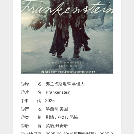
坦》
1080p.HD
中
英
双
字
◎译 名 弗兰肯斯坦/科学怪人
◎片 名 Frankenstein
◎年 代 2025
◎产 地 墨西哥,美国
◎类 别 剧情 / 科幻 / 恐怖
◎语 言 英语,丹麦语
◎上映日期 2025-08-30(威尼斯电影节) / 2025-0