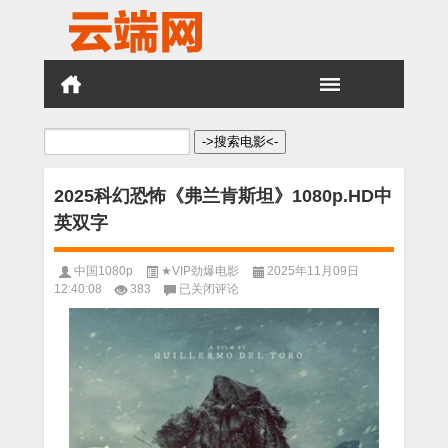
搜
索：
2025科幻恐怖《弗兰肯斯坦》1080p.HD中
英双字
中国1080p
★VIP劲爆电影
2025年11月09日
2025
12:40:08
383
已关闭评论
科
幻
恐
怖
《弗
兰
肯
斯