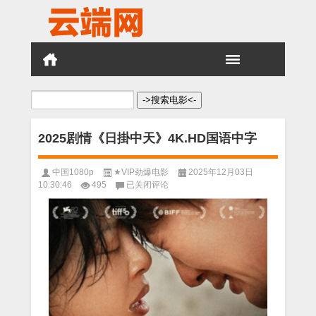
搜
索：
2025剧情《日掛中天》4K.HD国语中字
中国1080p
★VIP劲爆电影
2025年12月03日
2025
10:30:46
495
已关闭评论
剧
情
《日
掛
中
天》
4K.HD
国
语
中