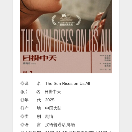
字
◎译 名 The Sun Rises on Us All
◎片 名 日掛中天
◎年 代 2025
◎产 地 中国大陆
◎类 别 剧情
◎语 言 汉语普通话,粤语