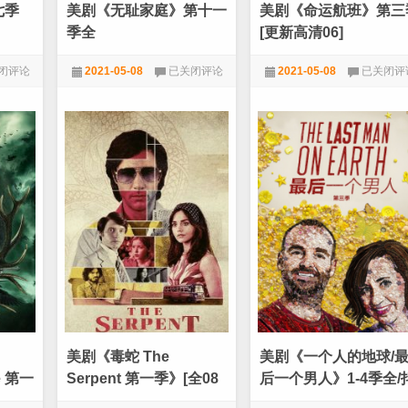
七季
美剧《无耻家庭》第十一
美剧《命运航班》第三
季全
[更新高清06]
美
美
闭评论
2021-05-08
已关闭评论
2021-05-08
已关闭评
剧
剧
《无
《命
剧
1080P
,
美剧
1080P
,
美剧
耻
运
家
航
庭》
班》
第
第
十
三
一
季
季
[更
全
新
高
清
06]
美剧《毒蛇 The
美剧《一个人的地球/
e 第一
Serpent 第一季》[全08
后一个男人》1-4季全/
中字]
集][英语中字][MKV]
音电影