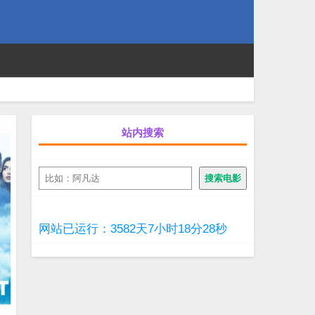
站内搜索
搜
搜索电影
索
网站已运行：3582天7小时18分29秒