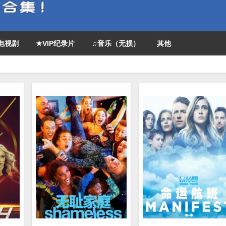
P电视剧
★VIP纪录片
♫音乐（无损）
其他