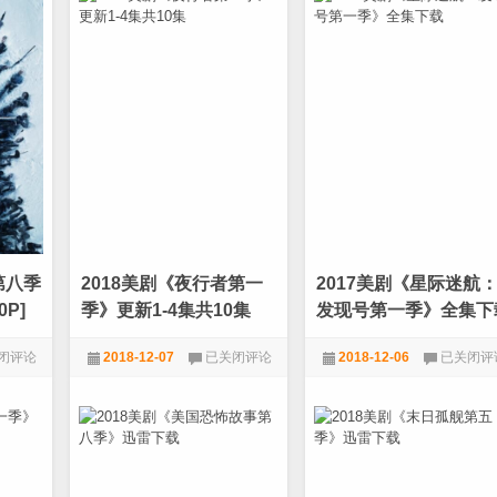
迷
迷
航：
航：
发
发
现
现
号》
号》
第
第
三
三
季
季
[更
[更
新
新
高
高
清
清
04]
01]
第八季
2018美剧《夜行者第一
2017美剧《星际迷航
P]
季》更新1-4集共10集
发现号第一季》全集下
2018
2017
闭评论
2018-12-07
已关闭评论
2018-12-06
已关闭评
美
美
剧
剧
美剧
720P
,
电影天堂
,
美剧
720P
,
电影天堂
,
美剧
《夜
《星
行
际
者
迷
第
航：
一
发