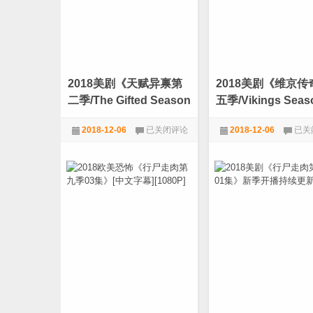
下
载
载
2018美剧《天赋异禀第
2018美剧《维京传
二季/The Gifted Season
五季/Vikings Seas
2/X战警：天赐》迅雷下
5》高清迅雷下载
2018
2018
2018-12-06
已关闭评论
2018-12-06
已关
载
美
美
剧
剧
1080P
,
电影天堂
,
美剧
1080P
,
电影天堂
,
《天
《维
赋
京
异
传
禀
奇
第
第
二
五
季/The
季/Vi
Gifted
Seas
Season
5》
2/X
高
战
清
警：
迅
天
雷