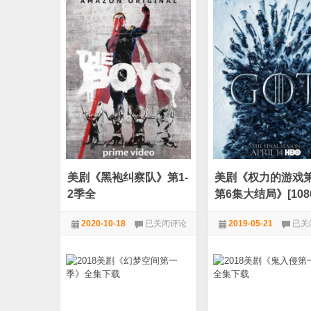
幻
《灵
视》
异
第
志》
一
全
季
集
九
集
全
美剧《黑袍纠察队》第1-
美剧《权力的游戏
2季全
第6集大结局》[1080
[万众期待大片]
美
美
2020-10-18
已关闭评论
2019-05-21
已关
剧
剧
《黑
《权
1080P
,
美剧
1080P
,
电影天堂
,
袍
力
纠
的
察
游
队》
戏
第
第