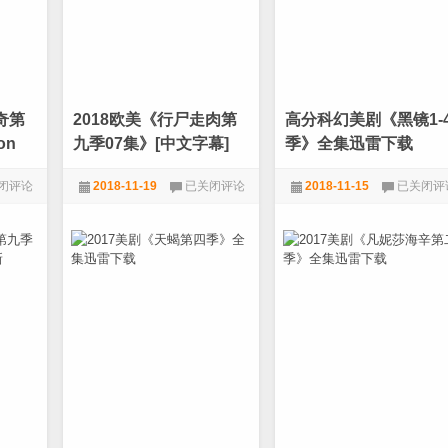
迅
下
雷
载
下
载
奇第
2018欧美《行尸走肉第
高分科幻美剧《黑镜1-
on
九季07集》[中文字幕]
季》全集迅雷下载
[1080P]
2018
高
闭评论
2018-11-19
已关闭评论
2018-11-15
已关闭评
欧
分
美
科
美剧
1080P
,
电影天堂
,
美剧
1080P
,
科幻
,
美剧
《行
幻
尸
美
走
剧
肉
《黑
第
镜
九
1-
kings
季
4
on
07
季》
集》
全
[中
集
文
迅
字
雷
幕]
下