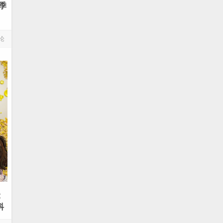
季
论
最
抖