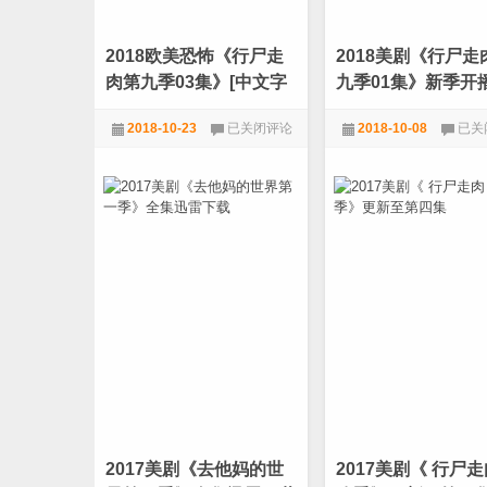
赐》
下
迅
载
雷
2018欧美恐怖《行尸走
2018美剧《行尸走
下
载
肉第九季03集》[中文字
九季01集》新季开
幕][1080P]
续更新
2018
2018
2018-10-23
已关闭评论
2018-10-08
已关
欧
美
美
剧
恐怖
,
美剧
美剧
恐
《行
怖
尸
《行
走
尸
肉
走
第
肉
九
第
季
九
01
季
集》
03
新
集》
季
[中
开
文
播
字
持
幕]
续
[1080P]
更
2017美剧《去他妈的世
2017美剧《 行尸走
新