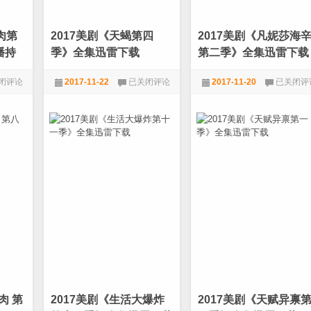
[1080P]
载
肉第
2017美剧《天蝎第四
2017美剧《凡妮莎海
播持
季》全集迅雷下载
第二季》全集迅雷下载
2017
2017
闭评论
2017-11-22
已关闭评论
2017-11-20
已关闭评
美
美
剧
剧
电视剧
,
美剧
电视剧
,
美剧
《天
《凡
蝎
妮
第
莎
四
海
季》
辛
全
第
集
二
迅
季》
雷
全
下
集
载
迅
雷
下
载
肉 第
2017美剧《生活大爆炸
2017美剧《天赋异禀