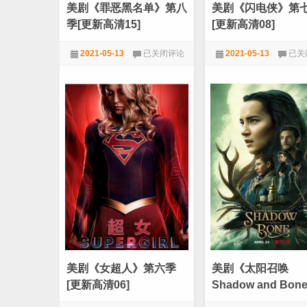
美剧《罪恶黑名单》第八
美剧《闪电侠》第
季[更新高清15]
[更新高清08]
美
美
2021-05-13
已关闭评论
2021-05-13
已关
剧
剧
《罪
《闪
1080P
,
电视剧
,
美剧
1080P
,
电视剧
,
美
恶
电
黑
侠》
名
第
单》
七
第
季
八
[更
季
新
[更
高
新
清
高
08]
清
15]
美剧《女超人》第六季
美剧《太阳召唤
[更新高清06]
Shadow and Bon
季》[全08集][英语