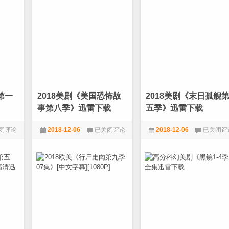
季》
现
更
号
新
第
1-
一
4
季》
集
全
共
集
10
下
0P]
集
载
第一
2018美剧《美国恐怖故
2018美剧《末日孤舰
事第八季》迅雷下载
五季》迅雷下载
2018
2018
闭评论
2018-12-06
已关闭评论
2018-12-06
已关闭评
美
美
剧
剧
,
美剧
1080P
,
电影天堂
,
美剧
1080P
,
电影天堂
,
美剧
《美
《末
国
日
恐
孤
怖
舰
故
第
事
五
第
季》
八
迅
季》
雷