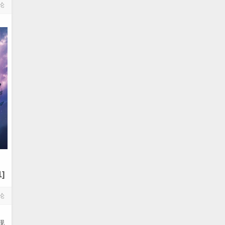
论
]
论