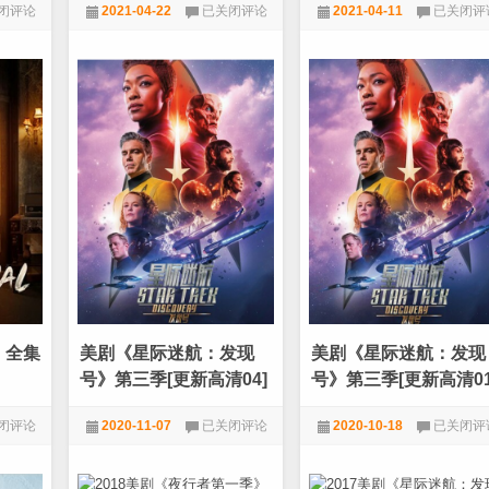
美
美
闭评论
2021-04-22
已关闭评论
2021-04-11
已关闭评
[720P/1080P/2160P]
剧
剧
《毒
《一
1080P
,
美剧
1080P
,
美剧
[WEB+中文字幕]
蛇
个
The
人
Serpent
的
dow
第
地
一
球/
e
季》
最
[全
后
08
一
集]
个
[英
男
语
人》
中
1-
字]
4
[MKV]
季
[720P/1080P/2160P]
全/
[WEB+中
抖
》全集
美剧《星际迷航：发现
美剧《星际迷航：发现
文
音
字
电
号》第三季[更新高清04]
号》第三季[更新高清01
幕]
影
美
美
闭评论
2020-11-07
已关闭评论
2020-10-18
已关闭评
剧
剧
《星
《星
1080P
,
美剧
1080P
,
科幻
,
美剧
际
际