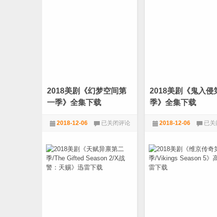
1-
八
2
季
季
第
全
6
集
大
结
局》
[108
[万
众
2018美剧《幻梦空间第
2018美剧《鬼入侵
期
待
一季》全集下载
季》全集下载
大
片]
2018
2018
2018-12-06
已关闭评论
2018-12-06
已关
美
美
剧
剧
720P
,
电影天堂
,
美剧
720P
,
恐怖
,
电影天堂
《幻
《鬼
梦
入
空
侵
间
第
第
一
一
季》
季》
全
全
集
集
下