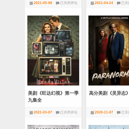
美
美
2021-05-08
已关闭评论
2021-04-24
已关
剧
剧
《女
《太
1080P
,
美剧
1080P
,
美剧
超
阳
人》
召
第
唤
六
Sha
季
and
[更
Bon
新
第
高
一
清
季》
06]
[全
08
集]
[英
语
中
字]
美剧《旺达幻视》第一季
高分美剧《灵异志
九集全
美
高
2021-03-07
已关闭评论
2020-11-07
已关
剧
分
《旺
美
1080P
,
美剧
1080P
,
美剧
达
剧