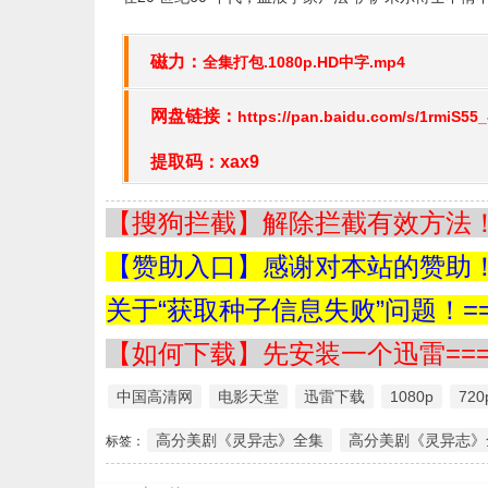
磁力：
全集打包.1080p.HD中字.mp4
网盘链接：
https://pan.baidu.com/s/1rmiS55
提取码：xax9
【搜狗拦截】解除拦截有效方法！=
【赞助入口】感谢对本站的赞助！=
关于“获取种子信息失败”问题！==
【如何下载】先安装一个迅雷===
中国高清网
电影天堂
迅雷下载
1080p
720
高分美剧《灵异志》全集
高分美剧《灵异志》全
标签：