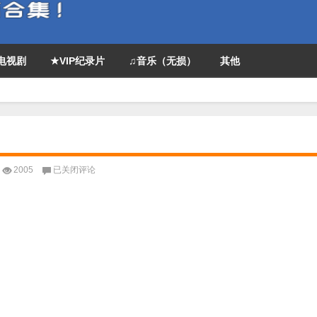
P电视剧
★VIP纪录片
♫音乐（无损）
其他
高
2005
已关闭评论
分
美
剧
《灵
异
志》
全
集