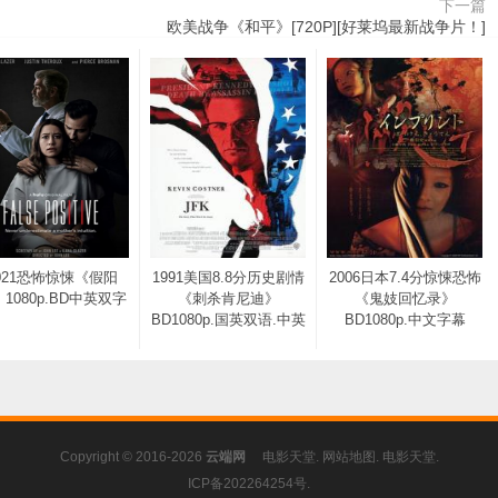
下一篇
欧美战争《和平》[720P][好莱坞最新战争片！]
021恐怖惊悚《假阳
1991美国8.8分历史剧情
2006日本7.4分惊悚恐怖
1080p.BD中英双字
《刺杀肯尼迪》
《鬼妓回忆录》
BD1080p.国英双语.中英
BD1080p.中文字幕
Copyright © 2016-2026
云端网
电影天堂
.
网站地图
.
电影天堂
.
ICP备202264254号
.