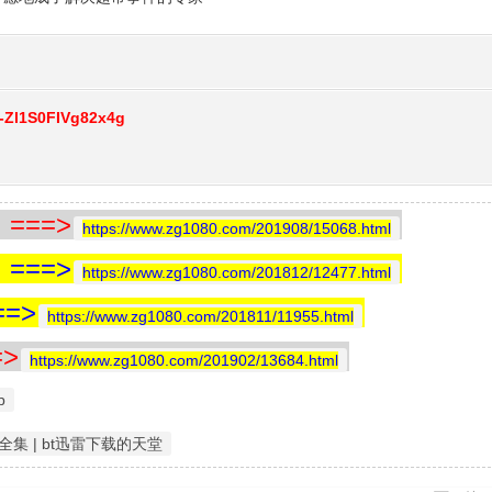
_-Zl1S0FIVg82x4g
==>
https://www.zg1080.com/201908/15068.html
==>
https://www.zg1080.com/201812/12477.html
=>
https://www.zg1080.com/201811/11955.html
>
https://www.zg1080.com/201902/13684.html
p
集 | bt迅雷下载的天堂