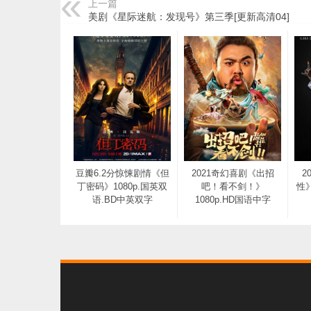
上一篇
美剧《星际迷航：发现号》第三季[更新高清04]
豆瓣6.2分惊悚剧情《但
2021奇幻喜剧《出招
2
丁密码》1080p.国英双
吧！看不剑！》
性》
语.BD中英双字
1080p.HD国语中字