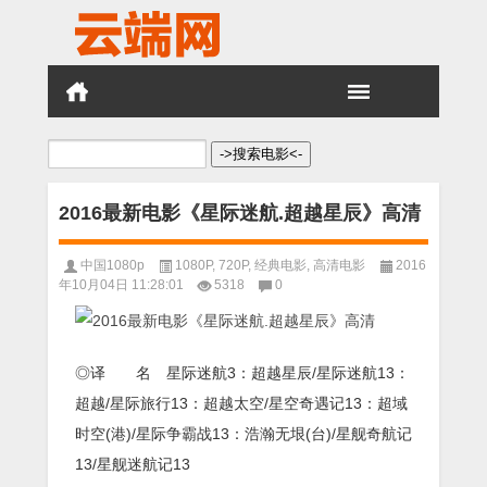
搜
索：
2016最新电影《星际迷航.超越星辰》高清
中国1080p
1080P
,
720P
,
经典电影
,
高清电影
2016
年10月04日 11:28:01
5318
0
◎译 名 星际迷航3：超越星辰/星际迷航13：
超越/星际旅行13：超越太空/星空奇遇记13：超域
时空(港)/星际争霸战13：浩瀚无垠(台)/星舰奇航记
13/星舰迷航记13