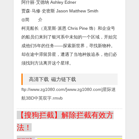
阿什丽·艾德纳 Ashley Edner
贾森·马修·史密斯 Jason Matthew Smith
◎简 介
柯克船长（克里斯·派恩 Chris Pine 饰）和企业号
的船员们来到了银河系中未知的一个区域，开始完
成他们5年的任务——探索新世界，寻找新物种。
却在途中滞留异星，遭遇了当地种族追杀，他们必
须找到方法离开这个星球。
高清下载 磁力链下载
ftp://www.zg1080.com/[www.zg1080.com]星际迷
航3BD中英双字.rmvb
【搜狗拦截】解除拦截有效方
法！