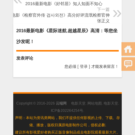
2016最新电影《好邻居》知人知面不知心
下一篇
经典电影《检察官外传 검사외전》高分好评流氓检察官伸
张正义
2016最新电影《星际迷航.超越星辰》高清：等您坐
沙发呢！
发表评论
您必须
[ 登录 ]
才能发表留言！
Copyright © 2016-2026
云端网
电影天堂
.
网站地图
.
电影天堂
.
ICP备202264254号
.
声明：本站为资讯类网站，我们不提供任何影视的上传、下载、存
储、播放，版权归属原电影制作公司，侵权必删.
建议所有影视爱好者购买正版音像制品或去电影院观看最新大片。