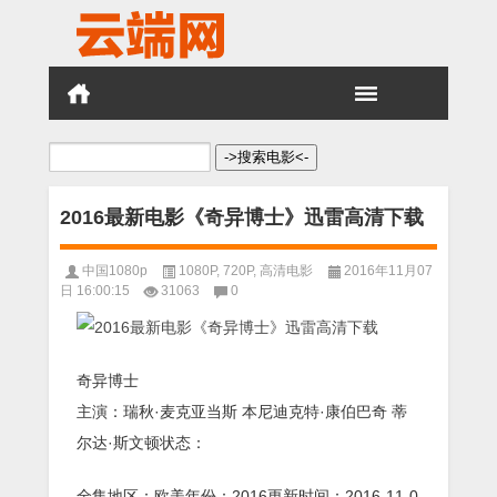
搜
索：
2016最新电影《奇异博士》迅雷高清下载
中国1080p
1080P
,
720P
,
高清电影
2016年11月07
日 16:00:15
31063
0
奇异博士
主演：瑞秋·麦克亚当斯 本尼迪克特·康伯巴奇 蒂
尔达·斯文顿状态：
全集地区：欧美年份：2016更新时间：2016-11-0