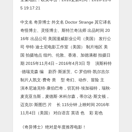
5 19:17:21
中文名 奇异博士 外文名 Doctor Strange 其它译名
奇怪博士、灵怪博士、斯特兰奇法师 出品时间 20
16年 出品公司 美国漫威影业公司（美国） 发行公
司 华特·迪士尼电影工作室（美国） 制片地区 美
国 拍摄地点 纽约、伦敦、香港、加德满都 拍摄日
期 2015年11月4日－2016年4月3日 导
演斯科特
·德瑞克森 编
剧乔·斯派茨、C·罗伯特·凯尔吉尔
制片人凯文·费奇 类
型 奇幻、动作、冒险 主
演本尼迪克特·康伯巴奇，切瓦特·埃加福特，瑞秋·
麦克亚当斯，麦德斯·米科尔森，蒂尔达·斯文顿，
迈克尔·斯图巴 片
长 115分钟 上映时间 2016年
11月4日（美国） 对白语言 英语 色
彩 彩色
《奇异博士》绝对是年度推荐电影！