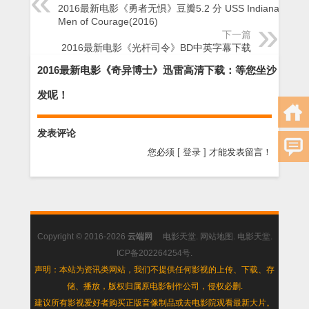
2016最新电影《勇者无惧》豆瓣5.2 分 USS Indianapolis:
Men of Courage(2016)
下一篇
2016最新电影《光杆司令》BD中英字幕下载
2016最新电影《奇异博士》迅雷高清下载：等您坐沙
发呢！
发表评论
您必须
[ 登录 ]
才能发表留言！
Copyright © 2016-2026
云端网
电影天堂
.
网站地图
.
电影天堂
.
ICP备202264254号
.
声明：本站为资讯类网站，我们不提供任何影视的上传、下载、存
储、播放，版权归属原电影制作公司，侵权必删.
建议所有影视爱好者购买正版音像制品或去电影院观看最新大片。