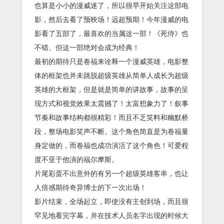
也算是小小的漫威迷了，所以很早开始关注这部电
影，然后去看了预映场！远超预期！今年漫威的电
影看了五部了，最喜欢的当属这一部！《死侍》也
不错。但这一部绝对会成为经典！
最初的期待只是卷福来诠释一个漫威英雄，电影整
体的框架也并未跳脱超级英雄从简单人成长为超级
英雄的大框架，但是就是简单的讲故事，故事的呈
现方式和视觉效果太震撼了！太富想象力了！叙事
节奏和故事结构都很精彩！而且不乏笑料和幽默桥
段，整场电影笑声不断。这个角色简直是为卷福量
身定做的，而卷福也成功演活了这个角色！可爱程
度不亚于他演的福尔摩斯。
片尾彩蛋不出意外的有另一个超级英雄客串，也让
人倍感期待奇异博士的下一次出场！
影片结束，全场起立，即使没有主创到场，而且很
罕见地看完字幕，并在技术人员名字出现的时候大