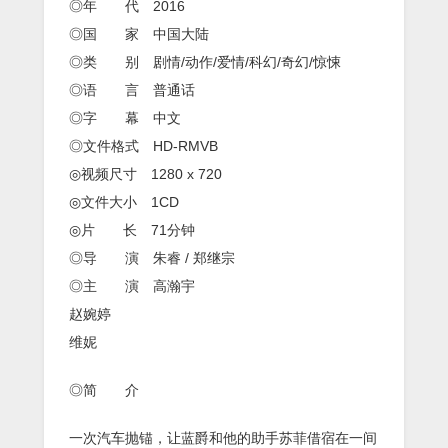
◎年 代 2016
◎国 家 中国大陆
◎类 别 剧情/动作/爱情/科幻/奇幻/惊悚
◎语 言 普通话
◎字 幕 中文
◎文件格式 HD-RMVB
◎视频尺寸 1280 x 720
◎文件大小 1CD
◎片 长 71分钟
◎导 演 朱睿 / 郑继宗
◎主 演 高瀚宇
赵婉婷
维妮
◎简 介
一次汽车抛锚，让蓝爵和他的助手苏菲借宿在一间