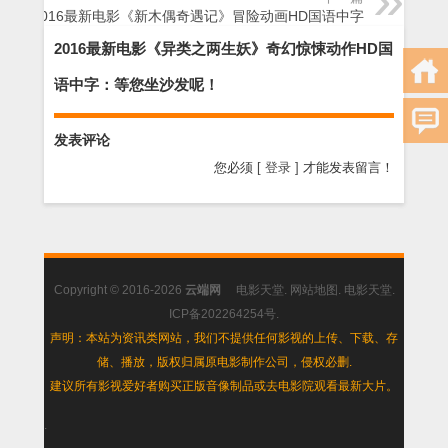
2016最新电影《新木偶奇遇记》冒险动画HD国语中字
2016最新电影《异类之两生妖》奇幻惊悚动作HD国
语中字：等您坐沙发呢！
发表评论
您必须
[ 登录 ]
才能发表留言！
Copyright © 2016-2026
云端网
电影天堂
.
网站地图
.
电影天堂
.
ICP备202264254号
.
声明：本站为资讯类网站，我们不提供任何影视的上传、下载、存
储、播放，版权归属原电影制作公司，侵权必删.
建议所有影视爱好者购买正版音像制品或去电影院观看最新大片。
.