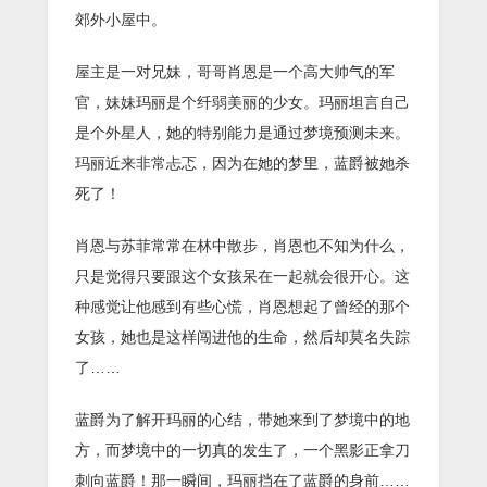
郊外小屋中。
屋主是一对兄妹，哥哥肖恩是一个高大帅气的军
官，妹妹玛丽是个纤弱美丽的少女。玛丽坦言自己
是个外星人，她的特别能力是通过梦境预测未来。
玛丽近来非常忐忑，因为在她的梦里，蓝爵被她杀
死了！
肖恩与苏菲常常在林中散步，肖恩也不知为什么，
只是觉得只要跟这个女孩呆在一起就会很开心。这
种感觉让他感到有些心慌，肖恩想起了曾经的那个
女孩，她也是这样闯进他的生命，然后却莫名失踪
了……
蓝爵为了解开玛丽的心结，带她来到了梦境中的地
方，而梦境中的一切真的发生了，一个黑影正拿刀
刺向蓝爵！那一瞬间，玛丽挡在了蓝爵的身前……