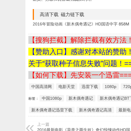
高清下载 磁力链下载
2016年冒险动画《新木偶奇遇记》HD国语中字
858M
【搜狗拦截】解除拦截有效方法！=
【赞助入口】感谢对本站的赞助！=
关于“获取种子信息失败”问题！==
【如何下载】先安装一个迅雷===
中国高清网
电影天堂
迅雷下载
1080p
720
中国1080p
新木偶奇遇记
新木偶奇遇记BT
标签：
新木偶奇遇记迅雷下载
新木偶奇遇记高清
最新电
上一篇
2016最新电影《异类之两生妖》奇幻惊悚动作HD国