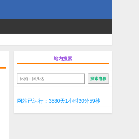
站内搜索
搜
搜索电影
索
网站已运行：3580天1小时31分0秒