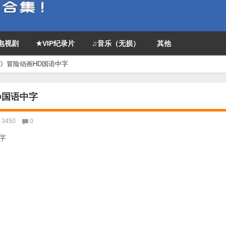
P电视剧
★VIP纪录片
♫音乐（无损）
其他
记》冒险动画HD国语中字
D国语中字
3450
0