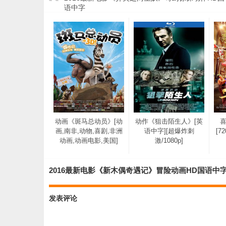
语中字
动画《斑马总动员》[动
动作《狙击陌生人》[英
画,南非,动物,喜剧,非洲
语中字][超爆炸刺
[7
动画,动画电影,美国]
激/1080p]
2016最新电影《新木偶奇遇记》冒险动画HD国语中
发表评论