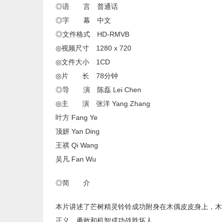
◎语 言 普通话
◎字 幕 中文
◎文件格式 HD-RMVB
◎视频尺寸 1280 x 720
◎文件大小 1CD
◎片 长 78分钟
◎导 演 陈磊 Lei Chen
◎主 演 张洋 Yang Zhang
叶方 Fang Ye
顶妍 Yan Ding
王祺 Qi Wang
吴凡 Fan Wu
◎简 介
本片讲述了芒树精灵铃铃成功附身在木偶皮皮身上，木
正义、勇敢和机智成功战胜坏人。