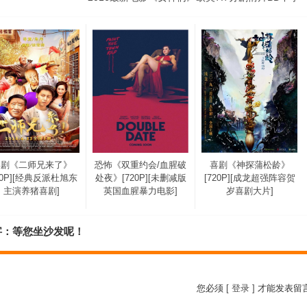
喜剧《二师兄来了》
恐怖《双重约会/血腥破
喜剧《神探蒲松龄》
20P][经典反派杜旭东
处夜》[720P][未删减版
[720P][成龙超强阵容贺
主演养猪喜剧]
英国血腥暴力电影]
岁喜剧大片]
字：等您坐沙发呢！
您必须
[ 登录 ]
才能发表留