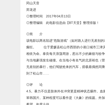
冈山天音
郑龙进
◎整理时间 2017年04月13日
◎整理编辑 此电影信息由【BT天堂】整理排版！
◎简 介
该电影以两名陷进“危险游戏”（如对路人进行无差别
癫狂。 位于爱媛县松山市西部的小港口城市三津滨，
相依为命。泰良每天浪荡周游，惹出不少的麻烦与纷争
与当地豪强发生碰撞。在当地小有名气的北原裕也（菅
无差别的暴行，他们驾驶抢来的汽车，搭载着偶然同乘
到了松山市……
◎评 论
4.5。暴力不仅是肢体外在冲突更是精神状态爆炸。
笨韩国片。某种程度可以看作是《大象》的续篇。外加
希望。年度十佳。