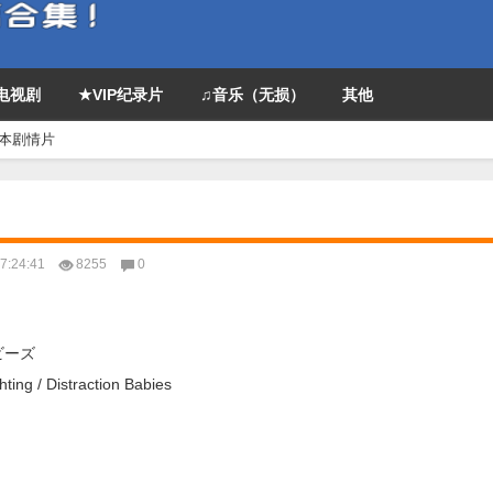
P电视剧
★VIP纪录片
♫音乐（无损）
其他
日本剧情片
:24:41
8255
0
ビーズ
/ Distraction Babies