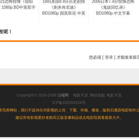
021恐怖惊悚《假阳
1991美国8.8分历史剧情
2006日本7.4分惊悚恐怖
1080p.BD中英双字
《刺杀肯尼迪》
《鬼妓回忆录》
BD1080p.国英双语.中英
BD1080p.中文字幕
发呢！
您必须
[ 登录 ]
才能发表留
Copyright © 2016-2026
云端网
电影天堂
.
网站地图
.
电影天堂
.
ICP备202264254号
.
资讯类网站，我们不提供任何影视的上传、下载、存储、播放，版权归属原电影制作公
建议所有影视爱好者购买正版音像制品或去电影院观看最新大片。