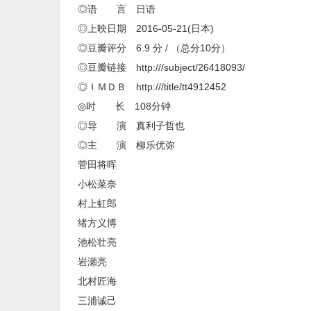
◎语 言 日语
◎上映日期 2016-05-21(日本)
◎豆瓣评分 6.9 分 / （总分10分）
◎豆瓣链接 http:///subject/26418093/
◎ＩＭＤＢ http:///title/tt4912452
◎时 长 108分钟
◎导 演 真利子哲也
◎主 演 柳乐优弥
菅田将晖
小松菜奈
村上虹郎
绪方义博
池松壮亮
岩瀬亮
北村匠海
三浦诚己