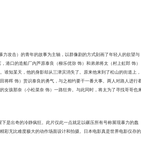
的暴力攻击）的青年的故事为主轴，以群像剧的方式刻画了年轻人的欲望与
港口的造船厂内芦原泰良（柳乐优弥 饰）和弟弟将太（村上虹郎 饰）
。谁知某天，他的身影却从三津滨消失了。原来他来到了松山的街道上，
田将晖 饰）赏识泰良的勇气，与之相约要干一番大事。两人对路人进行
的女孩那奈（小松菜奈 饰）一路狂奔。与此同时，将太为了寻找哥哥也
血腥下是出奇的冷静疯狂。此片仅此一点就足以碾压所有号称展现暴力的蠢
精彩无比难度极大的动作场面设计和拍摄。日本电影真是世界电影仅存的