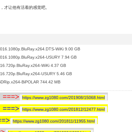
，才让他有活着的感觉吧。
16.1080p.BluRay.x264.DTS-WiKi 9.00 GB
016.1080p.BluRay.x264-USURY 7.94 GB
6.720p.BluRay.x264-WiKi 4.37 GB
16.720p.BluRay.x264-USURY 5.46 GB
DRip.x264-BiPOLAR 744.42 MB
==>
https://www.zg1080.com/201908/15068.html
==>
https://www.zg1080.com/201812/12477.html
=>
https://www.zg1080.com/201811/11955.html
>