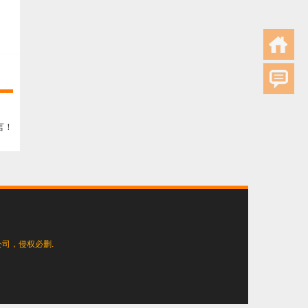
言！
司，侵权必删.