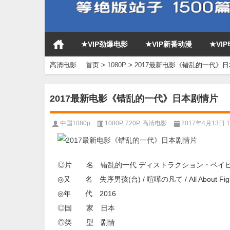
★VIP劲爆电影
★VIP新番动漫
★VI
高清电影
首页
>
1080P
>
2017最新电影《错乱的一代》
2017最新电影《错乱的一代》日本剧情片
中国1080p
1080P
,
720P
,
高清电影
2017年4月13日 17
◎片 名 错乱的一代 ディストラクション・ベイ
◎又 名 失序男孩(台) / 喧嘩の凡て / All About Fighting 
◎年 代 2016
◎国 家 日本
◎类 型 剧情