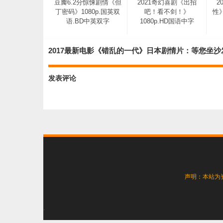
豆瓣6.2分惊悚剧情《但
2021奇幻喜剧《出招
2
丁密码》1080p.国英双
吧！看不剑！》
性》
语.BD中英双字
1080p.HD国语中字
2017最新电影《错乱的一代》日本剧情片：等您坐沙
发表评论
2020印度悬疑犯罪《法
医追凶》HD1080p.中文
字幕
声明：本站为
.