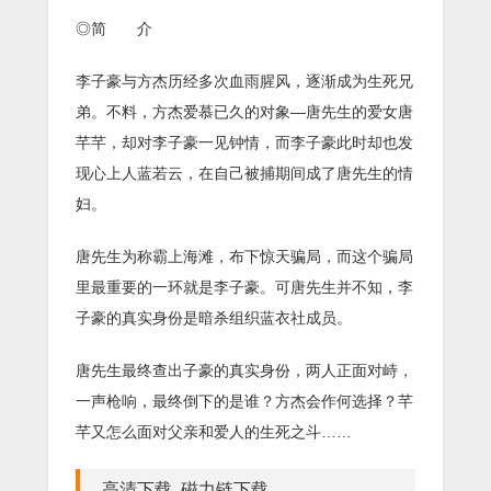
◎简 介
李子豪与方杰历经多次血雨腥风，逐渐成为生死兄
弟。不料，方杰爱慕已久的对象—唐先生的爱女唐
芊芊，却对李子豪一见钟情，而李子豪此时却也发
现心上人蓝若云，在自己被捕期间成了唐先生的情
妇。
唐先生为称霸上海滩，布下惊天骗局，而这个骗局
里最重要的一环就是李子豪。可唐先生并不知，李
子豪的真实身份是暗杀组织蓝衣社成员。
唐先生最终查出子豪的真实身份，两人正面对峙，
一声枪响，最终倒下的是谁？方杰会作何选择？芊
芊又怎么面对父亲和爱人的生死之斗……
高清下载 磁力链下载