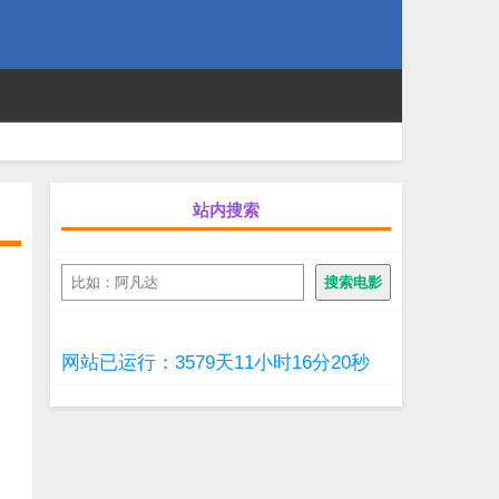
站内搜索
搜
搜索电影
索
网站已运行：3579天11小时16分21秒