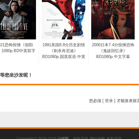
021恐怖惊悚《假阳
1991美国8.8分历史剧情
2006日本7.4分惊悚恐怖
1080p.BD中英双字
《刺杀肯尼迪》
《鬼妓回忆录》
BD1080p.国英双语.中英
BD1080p.中文字幕
：等您坐沙发呢！
您必须
[ 登录 ]
才能发表留
Copyright © 2016-2026
云端网
电影天堂
.
网站地图
.
电影天堂
.