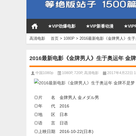
★VIP劲爆电影
★VIP新番动漫
★VI
高清电影
首页
>
1080P
>
2016最新电影《金牌男人》生
2016最新电影《金牌男人》生于奥运年 金
中国1080p
1080P
,
720P
,
高清电影
2017年4月22日 19
◎片 名 金牌男人 金メダル男
◎年 代 2016
◎地 区 日本
◎语 言 日语
◎上映日期 2016-10-22(日本)