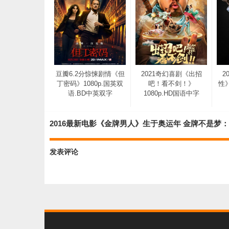
豆瓣6.2分惊悚剧情《但
2021奇幻喜剧《出招
2
丁密码》1080p.国英双
吧！看不剑！》
性》
语.BD中英双字
1080p.HD国语中字
2016最新电影《金牌男人》生于奥运年 金牌不是梦
发表评论
2020印度悬疑犯罪《法
医追凶》HD1080p.中文