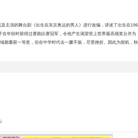
以及主演的舞台剧《出生在东京奥运的男人》进行改编，讲述了出生在196
于在年轻时获得过赛跑比赛冠军，令他产生渴望登上世界最高领奖台并为
域都囊获一等奖，但在中学时代去一蹶不振，尽受挫折。因此为契机，秋
i