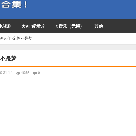
P电视剧
★VIP纪录片
♫音乐（无损）
其他
于奥运年 金牌不是梦
牌不是梦
:31:14
4955
0