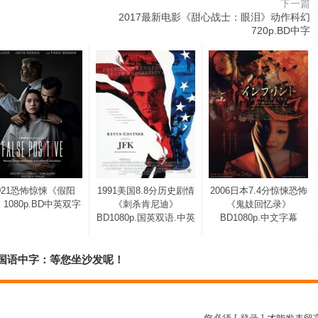
下一篇
2017最新电影《甜心战士：眼泪》动作科幻
720p.BD中字
021恐怖惊悚《假阳
1991美国8.8分历史剧情
2006日本7.4分惊悚恐怖
1080p.BD中英双字
《刺杀肯尼迪》
《鬼妓回忆录》
BD1080p.国英双语.中英
BD1080p.中文字幕
HD国语中字：等您坐沙发呢！