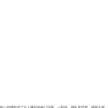
的一切顿时成了引人瞩目的热门话题。一时间，婚礼造型师、婚宴主厨、