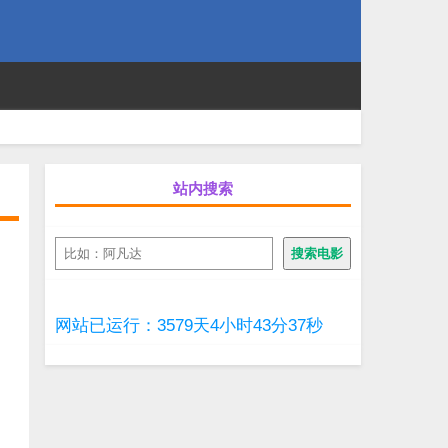
站内搜索
搜
搜索电影
索
网站已运行：3579天4小时43分38秒