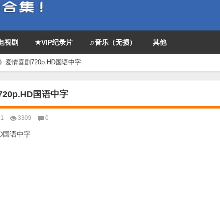
P电视剧
★VIP纪录片
♫音乐（无损）
其他
》爱情喜剧720p.HD国语中字
20p.HD国语中字
31
3309
0